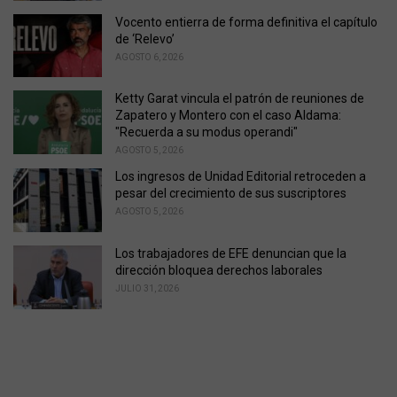
s
Vocento entierra de forma definitiva el capítulo
:
de ‘Relevo’
AGOSTO 6, 2026
Ketty Garat vincula el patrón de reuniones de
Zapatero y Montero con el caso Aldama:
"Recuerda a su modus operandi"
AGOSTO 5, 2026
Los ingresos de Unidad Editorial retroceden a
pesar del crecimiento de sus suscriptores
AGOSTO 5, 2026
Los trabajadores de EFE denuncian que la
dirección bloquea derechos laborales
JULIO 31, 2026