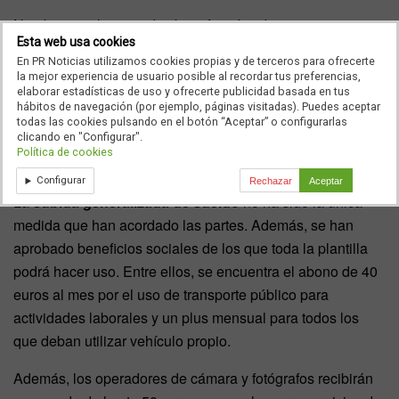
No obstante, los grandes beneficiados de este convenio
Esta web usa cookies
serán los sueldos más bajos, que superarán ese
En PR Noticias utilizamos cookies propias y de terceros para ofrecerte
porcentaje del 5,7% para solventar que sus sueldos
la mejor experiencia de usuario posible al recordar tus preferencias,
habían quedado
por debajo del salario mínimo
elaborar estadísticas de uso y ofrecerte publicidad basada en tus
hábitos de navegación (por ejemplo, páginas visitadas). Puedes aceptar
interprofesional,
tras la última revisión del Gobierno.
todas las cookies pulsando en el botón “Aceptar” o configurarlas
clicando en "Configurar".
Política de cookies
Beneficios sociales
Configurar
Rechazar
Aceptar
La
subida generalizada de sueldo
no ha sido la única
medida que han acordado las partes. Además, se han
aprobado beneficios sociales de los que toda la plantilla
podrá hacer uso. Entre ellos, se encuentra el abono de 40
euros al mes por el uso de transporte público para
actividades laborales y un plus mensual para todos los
que deban utilizar vehículo propio.
Además, los operadores de cámara y fotógrafos recibirán