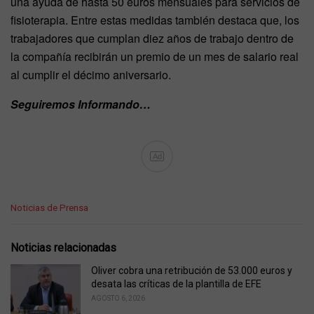
una ayuda de hasta 50 euros mensuales para servicios de
fisioterapia. Entre estas medidas también destaca que, los
trabajadores que cumplan diez años de trabajo dentro de
la compañía recibirán un premio de un mes de salario real
al cumplir el décimo aniversario.
Seguiremos Informando…
Ad
C
Noticias de Prensa
a
t
e
Noticias relacionadas
g
o
Oliver cobra una retribución de 53.000 euros y
r
desata las críticas de la plantilla de EFE
i
AGOSTO 6, 2026
e