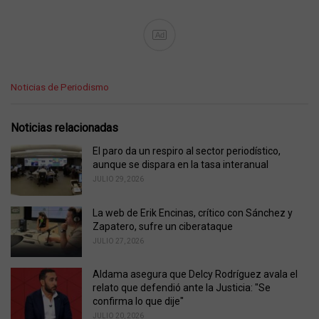
Ad
C
Noticias de Periodismo
a
t
e
Noticias relacionadas
g
o
El paro da un respiro al sector periodístico,
r
aunque se dispara en la tasa interanual
i
JULIO 29, 2026
e
s
La web de Erik Encinas, crítico con Sánchez y
:
Zapatero, sufre un ciberataque
JULIO 27, 2026
Aldama asegura que Delcy Rodríguez avala el
relato que defendió ante la Justicia: "Se
confirma lo que dije"
JULIO 20, 2026