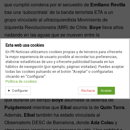
que cumplió condena por el secuestro de
Emiliano Revilla
tras una ‘subcontrata’ de la banda terrorista ETA a un
grupo vinculado al ultraizquierdista Movimiento de
Izquierda Revolucionaria (MIR) de Chile.
Boye
lleva años
nadando en las aguas que se mueven entre la
ultraizquierda, la izquierda ‘champán’ tipo
Escolar
y el
Esta web usa cookies
independentismo. Sin olvidar unos lazos más que curiosos
En PR Noticias utilizamos cookies propias y de terceros para ofrecerte
con un ‘narco’ como
Sito Miñanco
, hasta el punto de
la mejor experiencia de usuario posible al recordar tus preferencias,
elaborar estadísticas de uso y ofrecerte publicidad basada en tus
haber sido acusado de colaborar en operaciones de
hábitos de navegación (por ejemplo, páginas visitadas). Puedes aceptar
blanqueo de dinero.
todas las cookies pulsando en el botón “Aceptar” o configurarlas
clicando en "Configurar".
Política de cookies
De hecho, el reparto personal-profesional ha llevado, en
Configurar
ocasiones, a situaciones de lo más curioso. Por ejemplo,
Rechazar
Aceptar
que durante un tiempo
Boye
asumiese la defensa de
Puigdemont
mientras que
Elbal
asumía la de
Quim Torra
.
Además,
Elbal
también ha estado vinculada al
Observatorio DESC de Barcelona, donde
Ada Colau
y
otros cargos ‘comúnes’ se ganaron la vida. Una entidad a