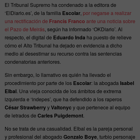
El Tribunal Supremo ha condenado a la editora de
‘ElDiario.es’, de la familia
Escolar
,
por negarse a realizar
una rectificación de
Francis Franco
ante una noticia sobre
el Pazo de Meirás
, según ha informado ‘OKDiario’. Al
respecto, el digital de
Eduardo Inda
ha puesto de relieve
cómo el Alto Tribunal ha dejado en evidencia a dicho
medio al desestimar su recurso contra las sentencias
condenatorias anteriores.
Sin embargo, lo llamativo es quién ha llevado el
procedimiento por parte de los
Escolar
: la abogada
Isabel
Elbal
. Una vieja conocida de los ámbitos de extrema
izquierda e ‘indepes’, que ha defendido a los raperos
César Strawberry
y
Valtonyc
y que pertenece al equipo
de letrados de
Carles Puigdemont
.
No se trata de una casualidad. Elbal es la pareja personal
y profesional del abogado
Gonzalo Boye
, turbio personaje