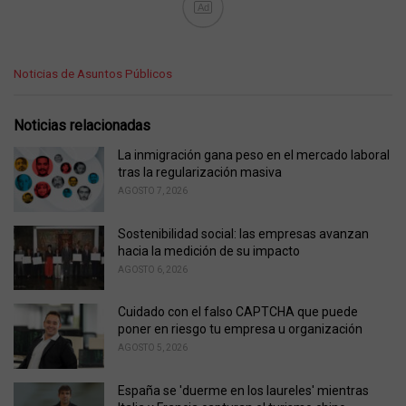
Ad
C
Noticias de Asuntos Públicos
a
t
e
Noticias relacionadas
g
o
La inmigración gana peso en el mercado laboral
r
tras la regularización masiva
i
AGOSTO 7, 2026
e
s
Sostenibilidad social: las empresas avanzan
:
hacia la medición de su impacto
AGOSTO 6, 2026
Cuidado con el falso CAPTCHA que puede
poner en riesgo tu empresa u organización
AGOSTO 5, 2026
España se 'duerme en los laureles' mientras