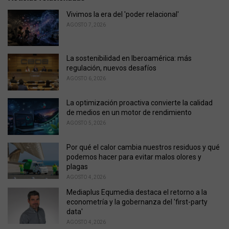
g
o
Vivimos la era del 'poder relacional'
r
AGOSTO 7, 2026
i
e
s
La sostenibilidad en Iberoamérica: más
:
regulación, nuevos desafíos
AGOSTO 6, 2026
La optimización proactiva convierte la calidad
de medios en un motor de rendimiento
AGOSTO 5, 2026
Por qué el calor cambia nuestros residuos y qué
podemos hacer para evitar malos olores y
plagas
AGOSTO 4, 2026
Mediaplus Equmedia destaca el retorno a la
econometría y la gobernanza del 'first-party
data'
AGOSTO 4, 2026