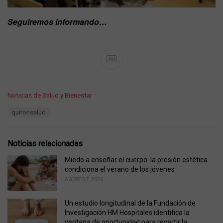
Seguiremos informando…
Ad
C
Noticias de Salud y Bienestar
a
T
quironsalud
t
a
e
g
g
s
o
Noticias relacionadas
:
r
i
Miedo a enseñar el cuerpo: la presión estética
e
condiciona el verano de los jóvenes
s
AGOSTO 7, 2026
:
Un estudio longitudinal de la Fundación de
Investigación HM Hospitales identifica la
ventana de oportunidad para revertir la