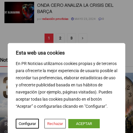
ONDA CERO ANALIZA LA CRISIS DEL
BARÇA
por
redacción prnoticias
MAYO 23, 2024
0
1
2
3
Esta web usa cookies
Noticias recientes
En PR Noticias utilizamos cookies propias y de terceros
para ofrecerte la mejor experiencia de usuario posible al
recordar tus preferencias, elaborar estadísticas de uso
y ofrecerte publicidad basada en tus hábitos de
navegación (por ejemplo, páginas visitadas). Puedes
aceptar todas las cookies pulsando en el botón
“Aceptar” o configurarlas clicando en "Configurar".
35 DÍAS PARA PENSAR, REFLEXIONAR… PREPARAR Y
RECORDAR
Configurar
Rechazar
ACEPTAR
10/08/2026