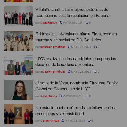
Villafañe analiza las mejores prácticas de
reconocimiento a la reputación en España
por
Diana Ramos
MAYO 23, 2024
0
El Hospital Universitario Infanta Elena pone en
marcha su Hospital de Día Geriátrico
por
redacción prnoticias
MAYO 23, 2024
0
LLYC analiza con los candidatos europeos los
desafíos de la cadena alimentaria
por
redacción prnoticias
MAYO 23, 2024
0
Jimena de la Vega, nombrada Directora Senior
Global de Content Lab de LLYC
por
Diana Ramos
MAYO 23, 2024
0
Un estudio analiza cómo el arte influye en las
emociones y la sensibilidad
por
Carmen Ortega
MAYO 23, 2024
0