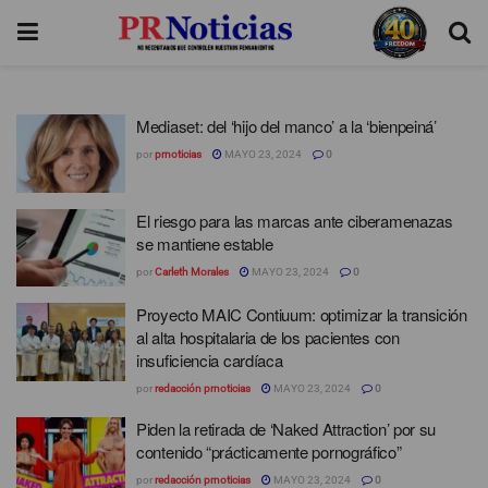
Mediaset: del ‘hijo del manco’ a la ‘bienpeiná’
por
prnoticias
MAYO 23, 2024
0
El riesgo para las marcas ante ciberamenazas
se mantiene estable
por
Carleth Morales
MAYO 23, 2024
0
Proyecto MAIC Contiuum: optimizar la transición
al alta hospitalaria de los pacientes con
insuficiencia cardíaca
por
redacción prnoticias
MAYO 23, 2024
0
Piden la retirada de ‘Naked Attraction’ por su
contenido “prácticamente pornográfico”
por
redacción prnoticias
MAYO 23, 2024
0