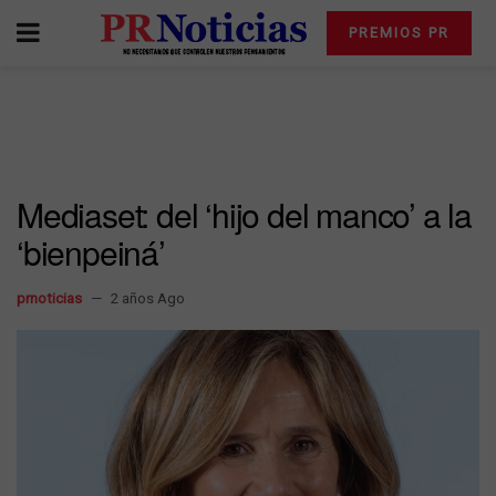
PREMIOS PR
Mediaset: del ‘hijo del manco’ a la
‘bienpeiná’
prnoticias
2 años Ago