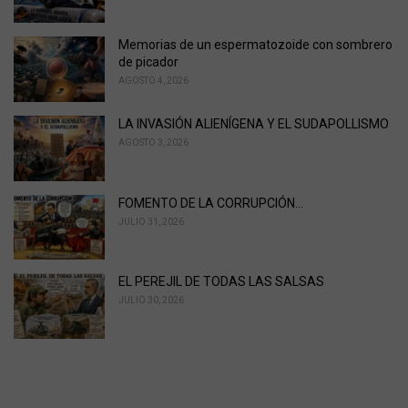
e
s
Memorias de un espermatozoide con sombrero
:
de picador
AGOSTO 4, 2026
LA INVASIÓN ALIENÍGENA Y EL SUDAPOLLISMO
AGOSTO 3, 2026
FOMENTO DE LA CORRUPCIÓN…
JULIO 31, 2026
EL PEREJIL DE TODAS LAS SALSAS
JULIO 30, 2026