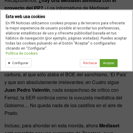
Recapitulemos:
¿hay una Mediaset alineada con el
proyecto del PP?
¿Los Informativos de Mediaset
compiten por el público de centroderecha? ¿Se ha
Esta web usa cookies
adquirido la
Cadena SER
? ¿Se ha montado un nuevo
En PR Noticias utilizamos cookies propias y de terceros para ofrecerte
la mejor experiencia de usuario posible al recordar tus preferencias,
multimedia de orientación conservadora? La respuesta
elaborar estadísticas de uso y ofrecerte publicidad basada en tus
está clara: no.
hábitos de navegación (por ejemplo, páginas visitadas). Puedes aceptar
todas las cookies pulsando en el botón “Aceptar” o configurarlas
clicando en "Configurar".
En realidad, ha sucedido todo lo contrario. En Informativos
Política de cookies
Telecinco manda un
señor irrelevante bendecido por el
Configurar
Rechazar
Aceptar
socialismo
, primero el canario y ahora el nacional, que no
carbura, al que sólo alaba el BOE del sanchismo, ‘El País’
y que son absolutamente irrelevantes; en Cuatro sigue
Juan Pedro Valentín
, nada sospechoso de crítico con
Ferraz; la SER continúa como la vuvuzela mediática del
Gobierno… No queda nada de los castillos en el aire de
Prado.
Incluso, para ahondar en esta movida, ahora
Mediaset