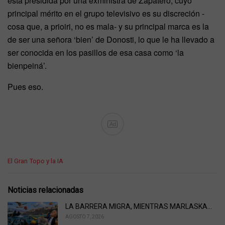
está presidida por una exministra de Zapatero, cuyo
principal mérito en el grupo televisivo es su discreción -
cosa que, a prioiri, no es mala- y su principal marca es la
de ser una señora ‘bien’ de Donosti, lo que le ha llevado a
ser conocida en los pasillos de esa casa como ‘la
bienpeiná’.
Pues eso.
Ad
C
El Gran Topo y la IA
a
t
e
Noticias relacionadas
g
o
LA BARRERA MIGRA, MIENTRAS MARLASKA…
r
AGOSTO 7, 2026
i