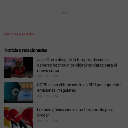
Ad
C
Noticias de Radio
a
t
e
Noticias relacionadas
g
o
Julia Otero despide la temporada con los
r
deberes hechos y los objetivos claros para el
i
nuevo curso
e
JULIO 24, 2026
s
COPE eleva el tono contra la SER por supuestas
:
emisiones irregulares
JULIO 23, 2026
La radio púbica cierra una temporada para
olvidar
JULIO 21, 2026