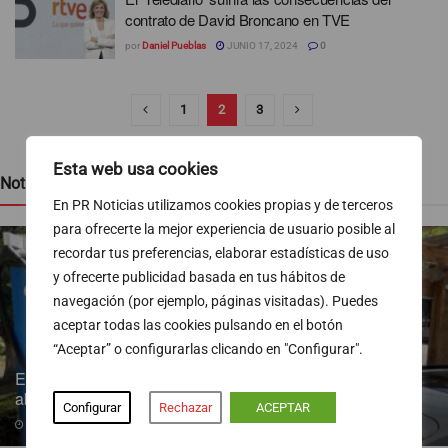
contrato de David Broncano en TVE
por
Daniel Pueblas
JUNIO 17, 2024
0
1
2
3
Esta web usa cookies
Noticias recientes
En PR Noticias utilizamos cookies propias y de terceros
para ofrecerte la mejor experiencia de usuario posible al
recordar tus preferencias, elaborar estadísticas de uso
y ofrecerte publicidad basada en tus hábitos de
navegación (por ejemplo, páginas visitadas). Puedes
aceptar todas las cookies pulsando en el botón
“Aceptar” o configurarlas clicando en "Configurar".
Endesa pone a disposición más de 300 puntos de recarga
abiertos al público
Configurar
Rechazar
ACEPTAR
07/08/2026