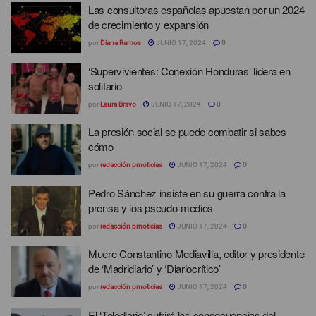
Las consultoras españolas apuestan por un 2024
de crecimiento y expansión
por
Diana Ramos
JUNIO 17, 2024
0
‘Supervivientes: Conexión Honduras’ lidera en
solitario
por
Laura Bravo
JUNIO 17, 2024
0
La presión social se puede combatir si sabes
cómo
por
redacción prnoticias
JUNIO 17, 2024
0
Pedro Sánchez insiste en su guerra contra la
prensa y los pseudo-medios
por
redacción prnoticias
JUNIO 17, 2024
0
Muere Constantino Mediavilla, editor y presidente
de ‘Madridiario’ y ‘Diariocrítico’
por
redacción prnoticias
JUNIO 17, 2024
0
El ‘Telediario’ sufrirá las consecuencias del