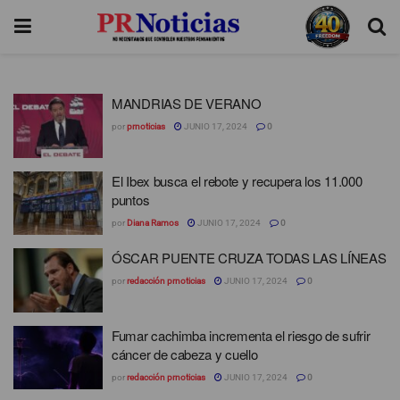
MANDRIAS DE VERANO
por
prnoticias
JUNIO 17, 2024
0
El Ibex busca el rebote y recupera los 11.000
puntos
por
Diana Ramos
JUNIO 17, 2024
0
ÓSCAR PUENTE CRUZA TODAS LAS LÍNEAS
por
redacción prnoticias
JUNIO 17, 2024
0
Fumar cachimba incrementa el riesgo de sufrir
cáncer de cabeza y cuello
por
redacción prnoticias
JUNIO 17, 2024
0