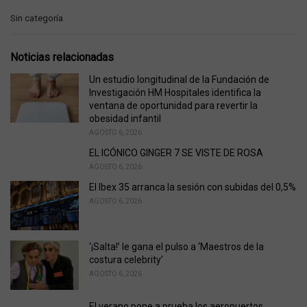
C
Sin categoría
a
t
e
Noticias relacionadas
g
o
Un estudio longitudinal de la Fundación de
r
Investigación HM Hospitales identifica la
i
ventana de oportunidad para revertir la
e
obesidad infantil
s
AGOSTO 6, 2026
:
EL ICÓNICO GINGER 7 SE VISTE DE ROSA
AGOSTO 6, 2026
El Ibex 35 arranca la sesión con subidas del 0,5%
AGOSTO 6, 2026
‘¡Salta!’ le gana el pulso a ‘Maestros de la
costura celebrity’
AGOSTO 6, 2026
El verano pone a prueba los aeropuertos