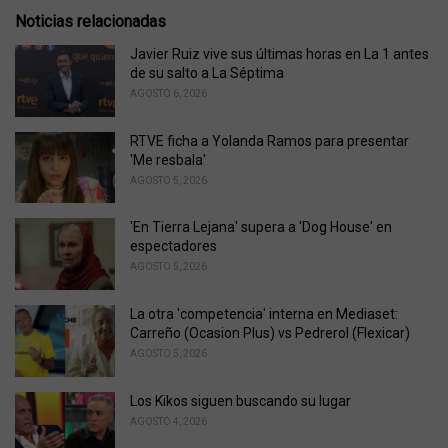
e
Noticias relacionadas
g
o
Javier Ruiz vive sus últimas horas en La 1 antes
r
de su salto a La Séptima
i
AGOSTO 6, 2026
e
s
RTVE ficha a Yolanda Ramos para presentar
:
'Me resbala'
AGOSTO 5, 2026
'En Tierra Lejana' supera a 'Dog House' en
espectadores
AGOSTO 5, 2026
La otra 'competencia' interna en Mediaset:
Carreño (Ocasion Plus) vs Pedrerol (Flexicar)
AGOSTO 5, 2026
Los Kikos siguen buscando su lugar
AGOSTO 4, 2026