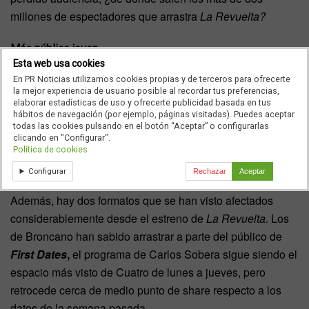
millones de espectadores que arrastra
La Revuelta?
Más público joven
Esta web usa cookies
En PR Noticias utilizamos cookies propias y de terceros para ofrecerte
Según los datos emitidos por
Barlovento
, desde el
la mejor experiencia de usuario posible al recordar tus preferencias,
estreno de
La Revuelta,
se ha incrementado el
consumo
elaborar estadísticas de uso y ofrecerte publicidad basada en tus
hábitos de navegación (por ejemplo, páginas visitadas). Puedes aceptar
de televisión entre los jóvenes
en la franja del access un
todas las cookies pulsando en el botón “Aceptar” o configurarlas
13,4% respecto a 2022 y un 13,9% respecto a 2023, lo que
clicando en "Configurar".
Política de cookies
supone el mayor consumo de la franja en este target en los
últimos tres años.
Configurar
Rechazar
Aceptar
Además, hay dos formatos que se han visto afectados
considerablemente desde el estreno de
La Revuelta.
Los
de Broncano han sabido arrastrar a parte del público de
First Dates
,
el programa de Carlos Sobera sigue siendo el
espacio más visto de Cuatro de lunes a jueves, pero
retrocede cerca de medio punto de share respecto a los
datos de la semana pasada.