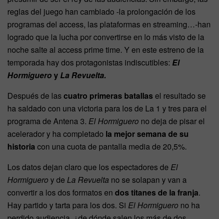
reglas del juego han cambiado -la prolongación de los
programas del access, las plataformas en streaming…-han
logrado que la lucha por convertirse en lo más visto de la
noche salte al access prime time. Y en este estreno de la
temporada hay dos protagonistas indiscutibles:
El
Hormiguero
y
La Revuelta.
Después de las
cuatro primeras batallas
el resultado se
ha saldado con una victoria para los de La 1 y tres para el
programa de Antena 3.
El Hormiguero
no deja de pisar el
acelerador y ha completado
la mejor semana de su
historia
con una cuota de pantalla media de 20,5%.
Los datos dejan claro que los espectadores de
El
Hormiguero
y de
La Revuelta
no se solapan y van a
convertir a los dos formatos en
dos titanes de la franja
.
Hay partido y tarta para los dos. Si
El Hormiguero
no ha
perdido audiencia, ¿de dónde salen los más de dos