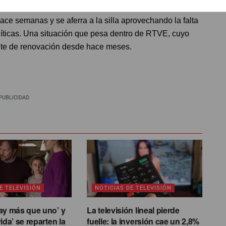
lica. El mandato de la la presidenta interina
ce semanas y se aferra a la silla aprovechando la falta
líticas. Una situación que pesa dentro de RTVE, cuyo
nte de renovación desde hace meses.
PUBLICIDAD
E TELEVISIÓN
NOTICIAS DE TELEVISIÓN
ay más que uno’ y
La televisión lineal pierde
ida’ se reparten la
fuelle: la inversión cae un 2,8%