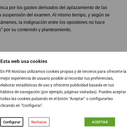
ica por los gastos derivados del aplazamiento de las
la suspensión del examen. Al mismo tiempo, y según se
ámenes, la indignación entre los opositores no hace
s” por su contenido y planteamiento.
categoría de informador han provocado una guerra interna
Esta web usa cookies
dicatos del ente público recelan especialmente de UGT y
iones se negaran a firmar por escrito que ninguno de
En PR Noticias utilizamos cookies propias y de terceros para ofrecerte la
mejor experiencia de usuario posible al recordar tus preferencias,
nes.
elaborar estadísticas de uso y ofrecerte publicidad basada en tus
hábitos de navegación (por ejemplo, páginas visitadas). Puedes aceptar
uscando a los responsables en una investigación
todas las cookies pulsando en el botón “Aceptar” o configurarlas
o avanza, pero la falta de transparencia con la que está
clicando en "Configurar".
nifiesto la situación excepcional que se vive desde hace
Configurar
Rechazar
ACEPTAR