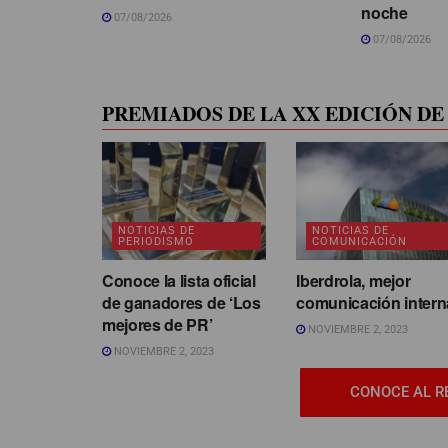
noche
07/08/2026
07/08/2026
PREMIADOS DE LA XX EDICIÓN DE 
NOTICIAS DE
NOTICIAS DE
PERIODISMO
COMUNICACIÓN
Conoce la lista oficial
Iberdrola, mejor
de ganadores de ‘Los
comunicación intern
mejores de PR’
NOVIEMBRE 2, 2023
NOVIEMBRE 2, 2023
CONOCE AL R