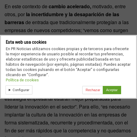
En este contexto de
cambio acelerado,
motivado, entre
otros, por
la incertidumbre y la desaparición de las
barreras
de entrada que tradicionalmente protegían a las
empresas de nuevos competidores; “vemos como surgen
contendientes con
nuevas propuestas de valor y
Esta web usa cookies
nuevos modelos de negocio,
que satisfacen las
En PR Noticias utilizamos cookies propias y de terceros para ofrecerte
demandas de los clientes, cambian las reglas del juego y
la mejor experiencia de usuario posible al recordar tus preferencias,
elaborar estadísticas de uso y ofrecerte publicidad basada en tus
están transformando y redefiniendo todos los sectores y
hábitos de navegación (por ejemplo, páginas visitadas). Puedes aceptar
las funciones corporativas”.
todas las cookies pulsando en el botón “Aceptar” o configurarlas
clicando en "Configurar".
Política de cookies
Así, en un mundo que cambia rápidamente, “las agencias
que logren integrar la
metodología Coolhunting
en su
Configurar
Rechazar
Aceptar
estrategia empresarial estarán mejor preparadas para
liderar la innovación en el sector”. Para ello, “es necesario
implantar la cultura de la innovación en las empresas de
forma sistematizada, recurrente y procedimentada, con el
fin de ser más rápidos que la competencia y no quedarnos