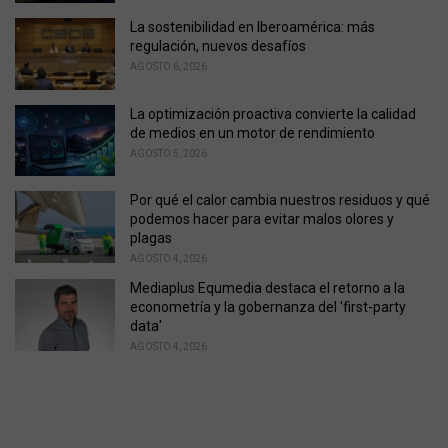
s
La sostenibilidad en Iberoamérica: más
:
regulación, nuevos desafíos
AGOSTO 6, 2026
La optimización proactiva convierte la calidad
de medios en un motor de rendimiento
AGOSTO 5, 2026
Por qué el calor cambia nuestros residuos y qué
podemos hacer para evitar malos olores y
plagas
AGOSTO 4, 2026
Mediaplus Equmedia destaca el retorno a la
econometría y la gobernanza del 'first-party
data'
AGOSTO 4, 2026