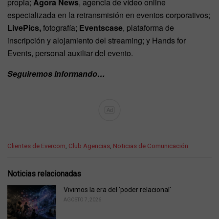
propia;
Agora News
, agencia de vídeo online
especializada en la retransmisión en eventos corporativos;
LivePics,
fotografía;
Eventscase
, plataforma de
inscripción y alojamiento del streaming; y Hands for
Events, personal auxiliar del evento.
Seguiremos informando…
Ad
C
Clientes de Evercom
,
Club Agencias
,
Noticias de Comunicación
a
t
e
Noticias relacionadas
g
o
Vivimos la era del 'poder relacional'
r
AGOSTO 7, 2026
i
e