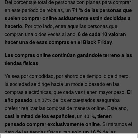
Del porcentaje total de personas con planes para comprar
en este período de rebajas, un
71 % de las personas que
suelen comprar online asiduamente están decididas a
hacerlo
. Por otro lado, entre aquellas personas que
compran una o dos veces al año,
6 de cada 10 valoran
hacer una de esas compras en el Black Friday
.
Las compras online continúan ganándole terreno a las
tiendas físicas
Ya sea por comodidad, por ahorro de tiempo, o de dinero,
la sociedad se dirige hacia un modelo basado en las
compras electrónicas, que cada vez tienen mayor peso.
El
año pasado
, un 37% de los encuestados aseguraba
preferir realizar las compras de manera online. Este año,
casi la mitad de los españoles,
un 43 %
, tienen
pensado comprar exclusivamente online
. Si miramos el
dato de las tiendas físicas, tan
solo un 16 %
de las