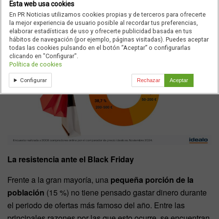
personas encuestadas
planean comprar exclusivamente
Esta web usa cookies
en establecimientos físicos
.
En PR Noticias utilizamos cookies propias y de terceros para ofrecerte
la mejor experiencia de usuario posible al recordar tus preferencias,
elaborar estadísticas de uso y ofrecerte publicidad basada en tus
hábitos de navegación (por ejemplo, páginas visitadas). Puedes aceptar
todas las cookies pulsando en el botón “Aceptar” o configurarlas
clicando en "Configurar".
Política de cookies
Configurar
Rechazar
Aceptar
La resistencia ante el Black Friday
Frente a la gran mayoría, una
pequeña porción de la
población
(15 %) no tiene pensado gastar dinero durante
el periodo de ofertas más famoso del año. Entre las
principales razones por las que esto ocurre, se encuentran