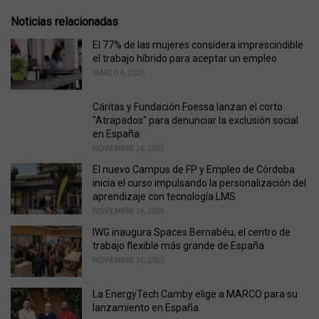
t
e
Noticias relacionadas
g
o
El 77% de las mujeres considera imprescindible
r
el trabajo híbrido para aceptar un empleo
i
MARZO 6, 2026
e
s
Cáritas y Fundación Foessa lanzan el corto
:
"Atrapados" para denunciar la exclusión social
en España
NOVIEMBRE 26, 2025
El nuevo Campus de FP y Empleo de Córdoba
inicia el curso impulsando la personalización del
aprendizaje con tecnología LMS
NOVIEMBRE 26, 2025
IWG inaugura Spaces Bernabéu, el centro de
trabajo flexible más grande de España
NOVIEMBRE 26, 2025
La EnergyTech Camby elige a MARCO para su
lanzamiento en España