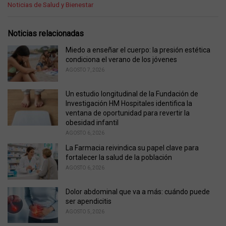
C
Noticias de Salud y Bienestar
a
t
e
Noticias relacionadas
g
o
Miedo a enseñar el cuerpo: la presión estética
r
condiciona el verano de los jóvenes
i
AGOSTO 7, 2026
e
s
Un estudio longitudinal de la Fundación de
:
Investigación HM Hospitales identifica la
ventana de oportunidad para revertir la
obesidad infantil
AGOSTO 6, 2026
La Farmacia reivindica su papel clave para
fortalecer la salud de la población
AGOSTO 6, 2026
Dolor abdominal que va a más: cuándo puede
ser apendicitis
AGOSTO 5, 2026