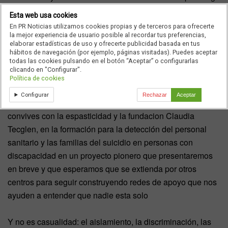
Claudia Tecglen
, tenemos la obligación moral de mirar de
Esta web usa cookies
frente a las personas más vulnerables: aquellas que
En PR Noticias utilizamos cookies propias y de terceros para ofrecerte
conviven con la
discapacidad
y para quienes el riesgo de
la mejor experiencia de usuario posible al recordar tus preferencias,
elaborar estadísticas de uso y ofrecerte publicidad basada en tus
suicidio es mucho más elevado que en la población
hábitos de navegación (por ejemplo, páginas visitadas). Puedes aceptar
general, según muestran los estudios.
todas las cookies pulsando en el botón “Aceptar” o configurarlas
clicando en "Configurar".
Política de cookies
Nosotros desde
HM Hospitales
hemos empezado a
Configurar
Rechazar
Aceptar
trabajar con la asociación que preside, la asociación
convives con la espasticidad y la fundacion Claudia
Tecglen, en la formación para la detección del personal
sanitario y las familias del suicidio en personas con
discapacidad en un proyecto pionero que presentaremos
en breve y que esperamos que se extienda por otros
centros para seguir construyendo redes de apoyo que nos
ayuden a entender que nadie esta solo
Y no es casualidad: el aislamiento, la discriminación, las