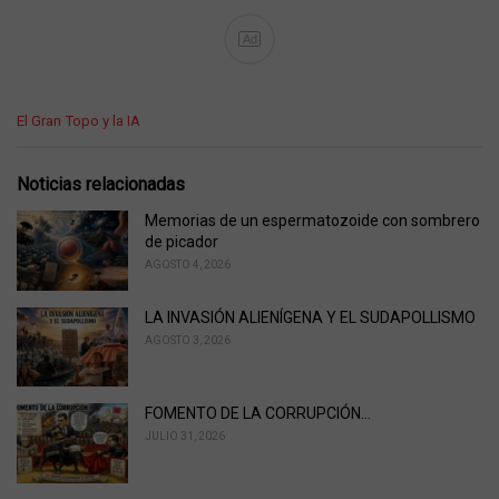
Ad
C
El Gran Topo y la IA
a
t
e
Noticias relacionadas
g
o
Memorias de un espermatozoide con sombrero
r
de picador
i
AGOSTO 4, 2026
e
s
LA INVASIÓN ALIENÍGENA Y EL SUDAPOLLISMO
:
AGOSTO 3, 2026
FOMENTO DE LA CORRUPCIÓN…
JULIO 31, 2026