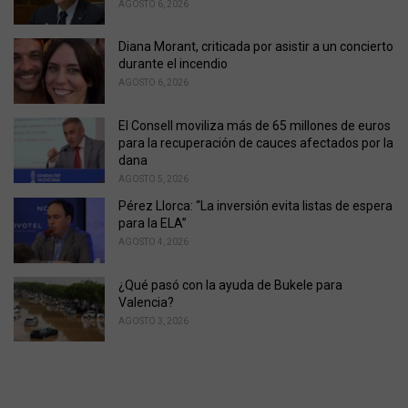
AGOSTO 6, 2026
e
s
Diana Morant, criticada por asistir a un concierto
:
durante el incendio
AGOSTO 6, 2026
El Consell moviliza más de 65 millones de euros
para la recuperación de cauces afectados por la
dana
AGOSTO 5, 2026
Pérez Llorca: “La inversión evita listas de espera
para la ELA”
AGOSTO 4, 2026
¿Qué pasó con la ayuda de Bukele para
Valencia?
AGOSTO 3, 2026