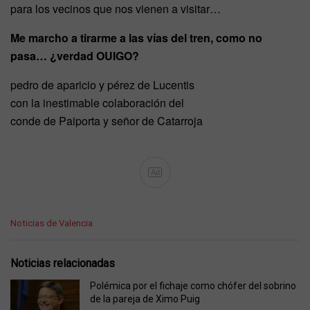
para los vecinos que nos vienen a visitar…
Me marcho a tirarme a las vías del tren, como no
pasa… ¿verdad OUIGO?
pedro de aparicio y pérez de Lucentis
con la inestimable colaboración del
conde de Paiporta y señor de Catarroja
Ad
C
Noticias de Valencia
a
t
e
Noticias relacionadas
g
o
Polémica por el fichaje como chófer del sobrino
r
de la pareja de Ximo Puig
i