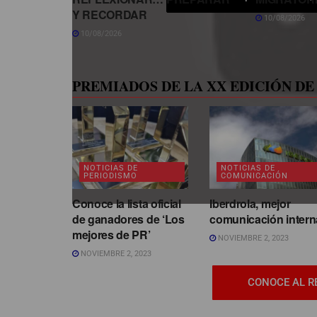
Y RECORDAR
10/08/2026
10/08/2026
PREMIADOS DE LA XX EDICIÓN DE 
NOTICIAS DE
NOTICIAS DE
PERIODISMO
COMUNICACIÓN
Conoce la lista oficial
Iberdrola, mejor
de ganadores de ‘Los
comunicación intern
mejores de PR’
NOVIEMBRE 2, 2023
NOVIEMBRE 2, 2023
CONOCE AL R