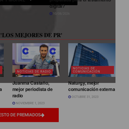
digital?
10/08/2026
'LOS MEJORES DE PR'
NOTICIAS DE
NOTICIAS DE RADIO
COMUNICACIÓN
Juanma Castaño,
Naturgy, mejor
a
mejor periodista de
comunicación externa
radio
OCTUBRE 31, 2023
NOVIEMBRE 1, 2023
ESTO DE PREMIADOS