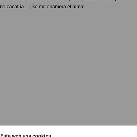
n una cacatúa… ¡Se me enamora el alma!
Esta web usa cookies