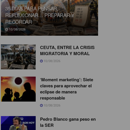
35 DÍAS PARA PENSAR,
REFLEXIONAR… PREPARAR Y
RECORDAR
10/08/2026
CEUTA, ENTRE LA CRISIS
MIGRATORIA Y MORAL
10/08/2026
‘Moment marketing’: Siete
claves para aprovechar el
eclipse de manera
responsable
10/08/2026
Pedro Blanco gana peso en
la SER