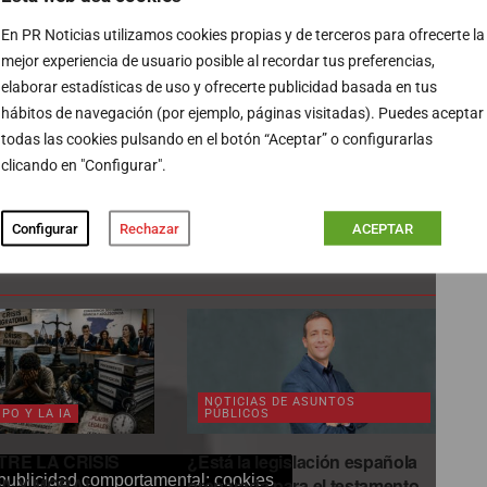
En PR Noticias utilizamos cookies propias y de terceros para ofrecerte la
mejor experiencia de usuario posible al recordar tus preferencias,
elaborar estadísticas de uso y ofrecerte publicidad basada en tus
hábitos de navegación (por ejemplo, páginas visitadas). Puedes aceptar
todas las cookies pulsando en el botón “Aceptar” o configurarlas
clicando en "Configurar".
PUBLICIDAD
Configurar
Rechazar
ACEPTAR
NOTICIAS DE ASUNTOS
PO Y LA IA
PÚBLICOS
TRE LA CRISIS
¿Está la legislación española
 publicidad comportamental: cookies
IA Y MORAL
preparada para el testamento