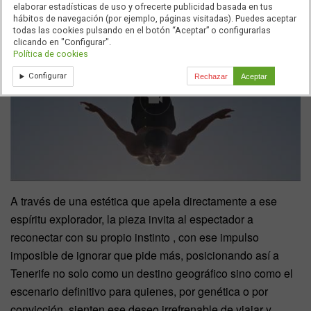
elaborar estadísticas de uso y ofrecerte publicidad basada en tus
hábitos de navegación (por ejemplo, páginas visitadas). Puedes aceptar
todas las cookies pulsando en el botón “Aceptar” o configurarlas
clicando en "Configurar".
Política de cookies
Configurar
Rechazar
Aceptar
A través de una estética que apela directamente a ese
espíritu explorador, la pieza invita al espectador a
reconectar con su propio instinto , con ese impulso
imposible de ignorar que pide más, posicionando así a
Tenerife no solo como un destino geográfico sino como el
escenario definitivo para quienes, por genética o por
convicción, sienten ese deseo irrefrenable de viajar y