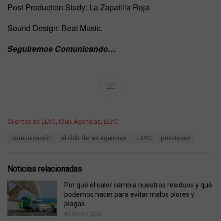
Post Production Study: La Zapatilla Roja
Sound Design: Beat Music.
Seguiremos Comunicando…
Ad
C
Clientes de LLYC
,
Club Agencias
,
LLYC
a
T
comunicación
el club de las agencias.
LLYC
prnoticias
t
a
e
g
g
s
o
Noticias relacionadas
:
r
i
Por qué el calor cambia nuestros residuos y qué
e
podemos hacer para evitar malos olores y
s
plagas
:
AGOSTO 4, 2026