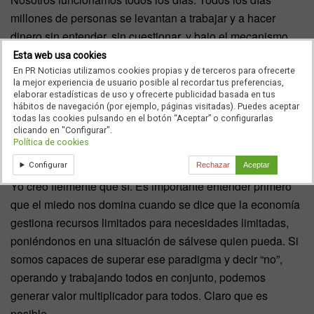
millones de personas se levantan a trabajar y a hacer
dinero sin entender, sin cuestionar, y bajo el mecanismo
que hemos heredado, y por eso tanto estrés, ansiedad,
Esta web usa cookies
depresión, angustia, agotamiento… porque esas son las
En PR Noticias utilizamos cookies propias y de terceros para ofrecerte
la mejor experiencia de usuario posible al recordar tus preferencias,
consecuencias naturales de un sistema que opera con
elaborar estadísticas de uso y ofrecerte publicidad basada en tus
emociones bajas.
hábitos de navegación (por ejemplo, páginas visitadas). Puedes aceptar
todas las cookies pulsando en el botón “Aceptar” o configurarlas
clicando en "Configurar".
¿Puede existir una economía basada en el bienestar
Política de cookies
sin sacrificar el crecimiento económico?
Configurar
Rechazar
Aceptar
Yo creo fielmente que sí. Es importante entender primero
que el miedo nos domina cuando se dice que la economía
gestiona recursos limitados para necesidades limitadas,
poniéndonos en una situación de sálvese quien pueda. Si
somos capaces de superar ese paradigma y decir “no”,
operando y trabajando todos en conjunto, podemos
generar valor multiplicador para todos. Claro que es
posible.