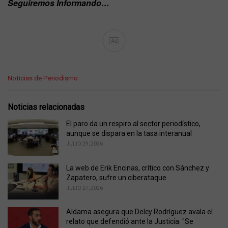
Seguiremos Informando…
Ad
C
Noticias de Periodismo
a
t
e
Noticias relacionadas
g
o
El paro da un respiro al sector periodístico,
r
aunque se dispara en la tasa interanual
i
JULIO 29, 2026
e
s
La web de Erik Encinas, crítico con Sánchez y
:
Zapatero, sufre un ciberataque
JULIO 27, 2026
Aldama asegura que Delcy Rodríguez avala el
relato que defendió ante la Justicia: "Se