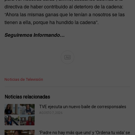
directiva de haber contribuido al deterioro de la cadena:
“Ahora las mismas ganas que le tenían a nosotros se las
tienen a ella, porque ha hundido la cadena”.
Seguiremos Informando…
Ad
C
Noticias de Televisión
a
t
e
Noticias relacionadas
g
o
TVE ejecuta un nuevo baile de corresponsales
r
AGOSTO 7, 2026
i
e
s
'Padre no hay más que uno' y 'Ordena tu vida' se
: