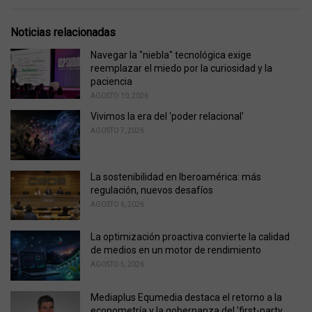
e
g
g
s
o
Noticias relacionadas
:
r
i
Navegar la "niebla" tecnológica exige
e
reemplazar el miedo por la curiosidad y la
s
paciencia
:
AGOSTO 10, 2026
Vivimos la era del 'poder relacional'
AGOSTO 7, 2026
La sostenibilidad en Iberoamérica: más
regulación, nuevos desafíos
AGOSTO 6, 2026
La optimización proactiva convierte la calidad
de medios en un motor de rendimiento
AGOSTO 5, 2026
Mediaplus Equmedia destaca el retorno a la
econometría y la gobernanza del 'first-party