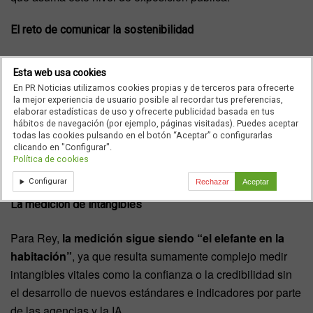
El reto de comunicar la sostenibilidad
Jiménez planteó el debate sobre si la sostenibilidad se
Esta web usa cookies
está dejando de lado por cuestiones de oportunismo.
En PR Noticias utilizamos cookies propias y de terceros para ofrecerte
García Sagarzazu confirmó que, mediáticamente, la
la mejor experiencia de usuario posible al recordar tus preferencias,
elaborar estadísticas de uso y ofrecerte publicidad basada en tus
información sobre sostenibilidad ha perdido parte de su
hábitos de navegación (por ejemplo, páginas visitadas). Puedes aceptar
relevancia inicial frente a otras preocupaciones de la
todas las cookies pulsando en el botón “Aceptar” o configurarlas
clicando en "Configurar".
sociedad, aunque para ciertas empresas siga siendo clave
Política de cookies
en su ADN.
Configurar
Rechazar
Aceptar
La medición de intangibles
Para Rey,
la medición sigue siendo “el elefante en la
habitación”
, ya que resulta sumamente complejo medir
intangibles vitales como la confianza o la credibilidad sin
el desarrollo de nuevos estándares e indicadores por parte
de las agencias y la IA.