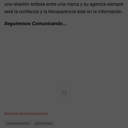
una relación exitosa entre una marca y su agencia siempre
será la confianza y la transparencia total en la información.
Seguiremos Comunicando…
Ad
C
Noticias de Comunicación
a
T
comunicación
prnoticias
t
a