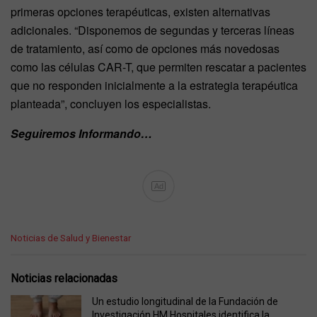
primeras opciones terapéuticas, existen alternativas
adicionales. “Disponemos de segundas y terceras líneas
de tratamiento, así como de opciones más novedosas
como las células CAR-T, que permiten rescatar a pacientes
que no responden inicialmente a la estrategia terapéutica
planteada”, concluyen los especialistas.
Seguiremos Informando…
Ad
C
Noticias de Salud y Bienestar
a
t
e
Noticias relacionadas
g
o
Un estudio longitudinal de la Fundación de
r
Investigación HM Hospitales identifica la