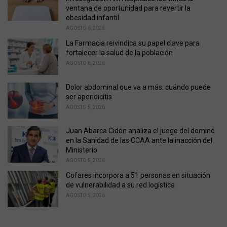
i
ventana de oportunidad para revertir la
e
obesidad infantil
s
AGOSTO 6, 2026
:
La Farmacia reivindica su papel clave para
fortalecer la salud de la población
AGOSTO 6, 2026
Dolor abdominal que va a más: cuándo puede
ser apendicitis
AGOSTO 5, 2026
Juan Abarca Cidón analiza el juego del dominó
en la Sanidad de las CCAA ante la inacción del
Ministerio
AGOSTO 5, 2026
Cofares incorpora a 51 personas en situación
de vulnerabilidad a su red logística
AGOSTO 5, 2026