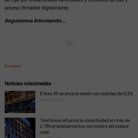
acceso firmados digitalmente.
Seguiremos Informando…
Ad
C
Entradas
a
t
e
Noticias relacionadas
g
o
El Ibex 35 arranca la sesión con subidas del 0,5%
r
AGOSTO 6, 2026
i
e
s
Telefónica refuerza la conectividad en más de
:
2.700 emplazamientos con motivo del eclipse
solar