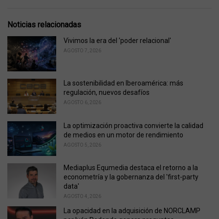
a
e
g
g
s
o
Noticias relacionadas
:
r
i
Vivimos la era del 'poder relacional'
e
AGOSTO 7, 2026
s
:
La sostenibilidad en Iberoamérica: más
regulación, nuevos desafíos
AGOSTO 6, 2026
La optimización proactiva convierte la calidad
de medios en un motor de rendimiento
AGOSTO 5, 2026
Mediaplus Equmedia destaca el retorno a la
econometría y la gobernanza del 'first-party
data'
AGOSTO 4, 2026
La opacidad en la adquisición de NORCLAMP