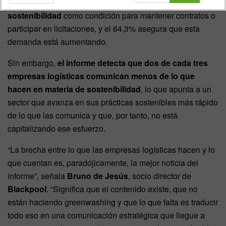
recibe exigencias explícitas de clientes sobre datos de
sostenibilidad
como condición para mantener contratos o
participar en licitaciones, y el 64,3% asegura que esta
demanda está aumentando.
Sin embargo,
el informe detecta que dos de cada tres
empresas logísticas comunican menos de lo que
hacen en materia de sostenibilidad
, lo que apunta a un
sector que avanza en sus prácticas sostenibles más rápido
de lo que las comunica y que, por tanto, no está
capitalizando ese esfuerzo.
“La brecha entre lo que las empresas logísticas hacen y lo
que cuentan es, paradójicamente, la mejor noticia del
informe”, señala
Bruno de Jesús
, socio director de
Blackpool
. “Significa que el contenido existe, que no
están haciendo greenwashing y que lo que falta es traducir
todo eso en una comunicación estratégica que llegue a