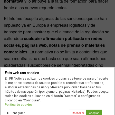
normativa
y lo atribuye a la falta de formación para hacer
frente a los nuevos requerimientos.
El informe recopila algunas de las sanciones que se han
impuesto ya en Europa a empresas logísticas y de
transporte para mostrar que el alcance de la regulación se
extiende
a cualquier afirmación publicada en redes
sociales, páginas web, notas de prensa o materiales
comerciales
. La normativa no se limita a contenidos que
sean mentira, sino que basta con que sean afirmaciones
exageradas, susceptibles de ser malinterpretadas o no
documentadas.
Esta web usa cookies
En PR Noticias utilizamos cookies propias y de terceros para ofrecerte
la mejor experiencia de usuario posible al recordar tus preferencias,
Los cargadores exigen más información
elaborar estadísticas de uso y ofrecerte publicidad basada en tus
hábitos de navegación (por ejemplo, páginas visitadas). Puedes aceptar
Más allá del riesgo regulatorio, el informe revela la presión
todas las cookies pulsando en el botón “Aceptar” o configurarlas
clicando en "Configurar".
que están recibiendo las empresas logísticas para
Política de cookies
comunicar más sobre su desempeño ESG.
85,7% ya
Configurar
Rechazar
Aceptar