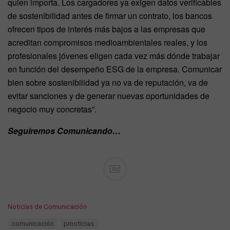
quien importa. Los cargadores ya exigen datos verificables
de sostenibilidad antes de firmar un contrato, los bancos
ofrecen tipos de interés más bajos a las empresas que
acreditan compromisos medioambientales reales, y los
profesionales jóvenes eligen cada vez más dónde trabajar
en función del desempeño ESG de la empresa. Comunicar
bien sobre sostenibilidad ya no va de reputación, va de
evitar sanciones y de generar nuevas oportunidades de
negocio muy concretas”.
Seguiremos Comunicando…
Ad
C
Noticias de Comunicación
a
T
comunicación
prnoticias
t