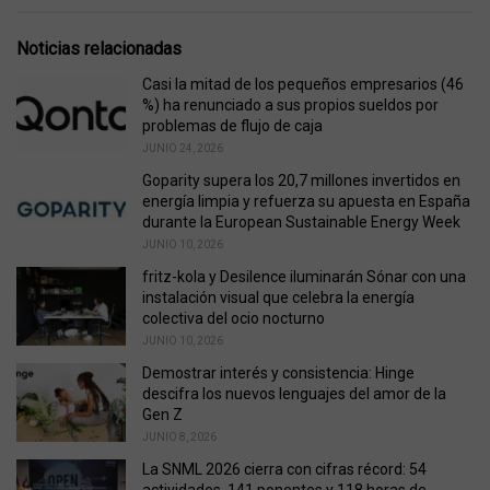
e
g
g
s
o
Noticias relacionadas
:
r
i
Casi la mitad de los pequeños empresarios (46
e
%) ha renunciado a sus propios sueldos por
s
problemas de flujo de caja
:
JUNIO 24, 2026
Goparity supera los 20,7 millones invertidos en
energía limpia y refuerza su apuesta en España
durante la European Sustainable Energy Week
JUNIO 10, 2026
fritz-kola y Desilence iluminarán Sónar con una
instalación visual que celebra la energía
colectiva del ocio nocturno
JUNIO 10, 2026
Demostrar interés y consistencia: Hinge
descifra los nuevos lenguajes del amor de la
Gen Z
JUNIO 8, 2026
La SNML 2026 cierra con cifras récord: 54