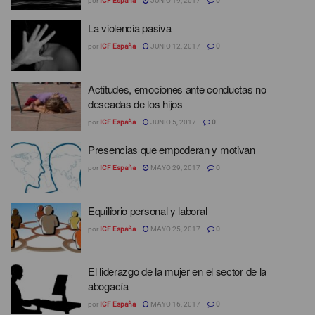
por
ICF España
JUNIO 19, 2017
0
La violencia pasiva
por
ICF España
JUNIO 12, 2017
0
Actitudes, emociones ante conductas no
deseadas de los hijos
por
ICF España
JUNIO 5, 2017
0
Presencias que empoderan y motivan
por
ICF España
MAYO 29, 2017
0
Equilibrio personal y laboral
por
ICF España
MAYO 25, 2017
0
El liderazgo de la mujer en el sector de la
abogacía
por
ICF España
MAYO 16, 2017
0