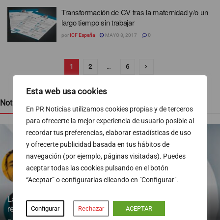
Transformación de CV tras la maternidad y/o un
largo tiempo sin trabajar
por
ICF España
MAYO 8, 2017
0
1
2
…
6
Esta web usa cookies
Noticias recientes
En PR Noticias utilizamos cookies propias y de terceros
para ofrecerte la mejor experiencia de usuario posible al
recordar tus preferencias, elaborar estadísticas de uso
y ofrecerte publicidad basada en tus hábitos de
navegación (por ejemplo, páginas visitadas). Puedes
aceptar todas las cookies pulsando en el botón
“Aceptar” o configurarlas clicando en "Configurar".
La inmigración gana peso en el mercado laboral tras la
regularización masiva
Configurar
Rechazar
ACEPTAR