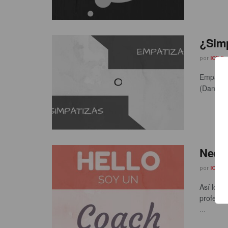
¿Simp
por
ICF E
Empatiza
(Daniel 
Nece
por
ICF E
Así lo d
profesio
...