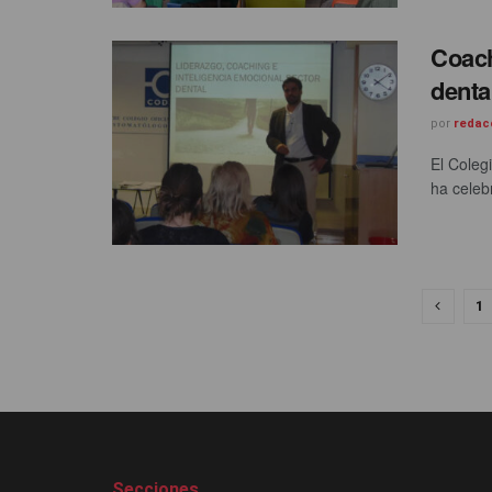
Coach
denta
por
redac
El Coleg
ha celeb
1
Secciones