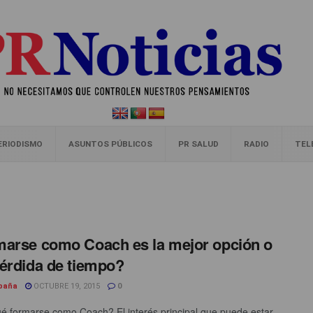
ERIODISMO
ASUNTOS PÚBLICOS
PR SALUD
RADIO
TEL
arse como Coach es la mejor opción o
érdida de tiempo?
spaña
OCTUBRE 19, 2015
0
é formarse como Coach? El interés principal que puede estar