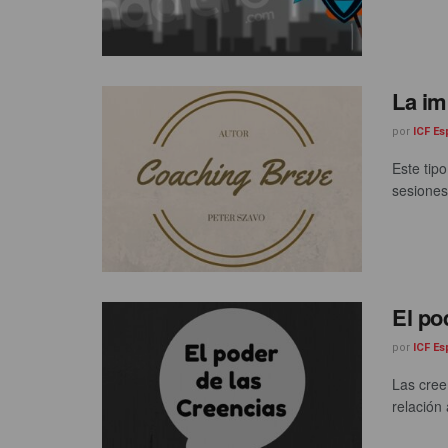
La im
por
ICF E
Este tip
sesiones
El po
por
ICF E
Las cree
relación 