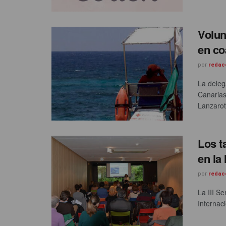
Volun
en co
por
redac
La deleg
Canarias
Lanzarot
Los t
en la
por
redac
La III S
Internac