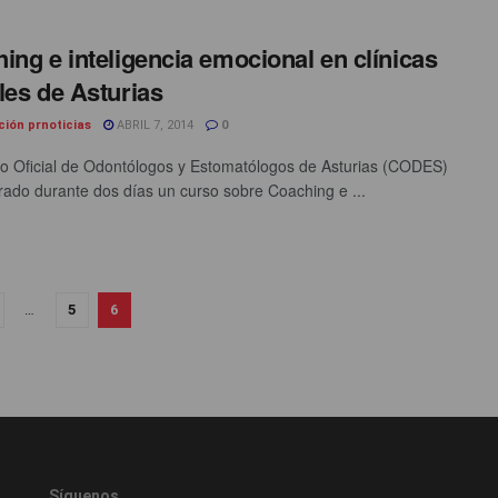
ing e inteligencia emocional en clínicas
les de Asturias
ción prnoticias
ABRIL 7, 2014
0
io Oficial de Odontólogos y Estomatólogos de Asturias (CODES)
rado durante dos días un curso sobre Coaching e ...
…
5
6
Síguenos