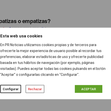
atizas o empatizas?
spaña
SEPTIEMBRE 7, 2015
0
Esta web usa cookies
r es la capacidad de sintonizar emocionalmente con los demás
Goleman -experto en IE). O como diría Carl Jung ...
En PR Noticias utilizamos cookies propias y de terceros para
ofrecerte la mejor experiencia de usuario posible al recordar tus
preferencias, elaborar estadísticas de uso y ofrecerte publicidad
basada en tus hábitos de navegación (por ejemplo, páginas
visitadas). Puedes aceptar todas las cookies pulsando en el botón
sito un coach… ¿Que puedo hacer?
“Aceptar” o configurarlas clicando en "Configurar".
spaña
SEPTIEMBRE 7, 2015
0
Configurar
Rechazar
ACEPTAR
efinen desde la International Coach Federation: 'el coaching
nal consiste en una relación profesional continuada que ayuda a