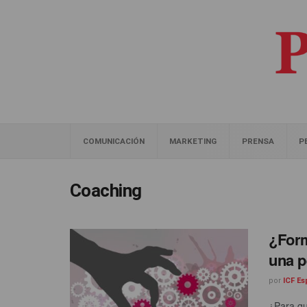
COMUNICACIÓN
MARKETING
PRENSA
P
Coaching
¿Form
una p
por
ICF E
¿Para qu