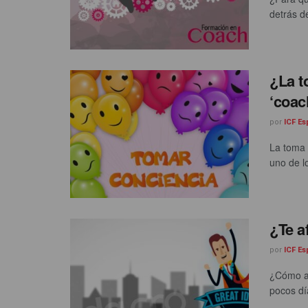
detrás de
¿La t
‘coac
por
ICF E
La toma 
uno de lo
¿Te a
por
ICF E
¿Cómo af
pocos dí