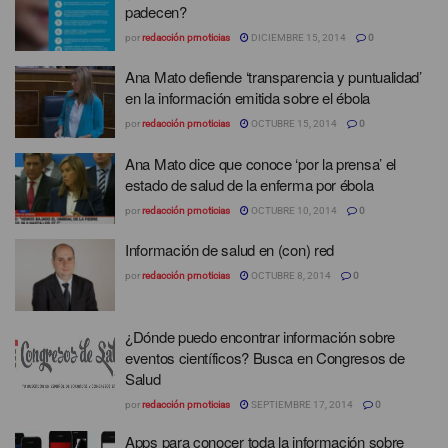
padecen?
por
redacción prnoticias
DICIEMBRE 15, 2014
0
Ana Mato defiende ‘transparencia y puntualidad’
en la información emitida sobre el ébola
por
redacción prnoticias
OCTUBRE 15, 2014
0
Ana Mato dice que conoce ‘por la prensa’ el
estado de salud de la enferma por ébola
por
redacción prnoticias
OCTUBRE 10, 2014
0
Información de salud en (con) red
por
redacción prnoticias
OCTUBRE 8, 2014
0
¿Dónde puedo encontrar información sobre
eventos científicos? Busca en Congresos de
Salud
por
redacción prnoticias
SEPTIEMBRE 17, 2014
0
Apps para conocer toda la información sobre