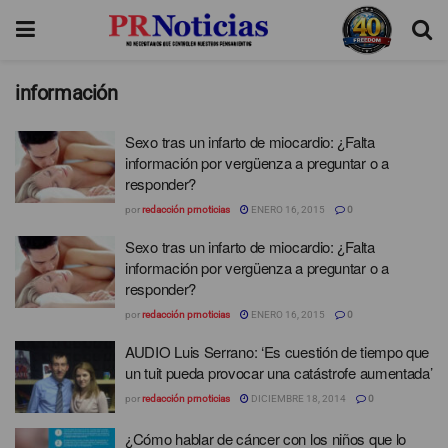
información
Sexo tras un infarto de miocardio: ¿Falta
información por vergüenza a preguntar o a
responder?
por
redacción prnoticias
ENERO 16, 2015
0
Sexo tras un infarto de miocardio: ¿Falta
información por vergüenza a preguntar o a
responder?
por
redacción prnoticias
ENERO 16, 2015
0
AUDIO Luis Serrano: ‘Es cuestión de tiempo que
un tuit pueda provocar una catástrofe aumentada’
por
redacción prnoticias
DICIEMBRE 18, 2014
0
¿Cómo hablar de cáncer con los niños que lo