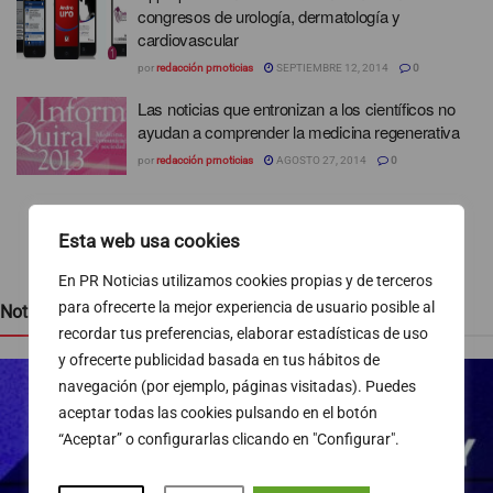
congresos de urología, dermatología y
cardiovascular
por
redacción prnoticias
SEPTIEMBRE 12, 2014
0
Las noticias que entronizan a los científicos no
ayudan a comprender la medicina regenerativa
por
redacción prnoticias
AGOSTO 27, 2014
0
1
2
3
…
6
Esta web usa cookies
En PR Noticias utilizamos cookies propias y de terceros
para ofrecerte la mejor experiencia de usuario posible al
Noticias recientes
recordar tus preferencias, elaborar estadísticas de uso
y ofrecerte publicidad basada en tus hábitos de
navegación (por ejemplo, páginas visitadas). Puedes
aceptar todas las cookies pulsando en el botón
“Aceptar” o configurarlas clicando en "Configurar".