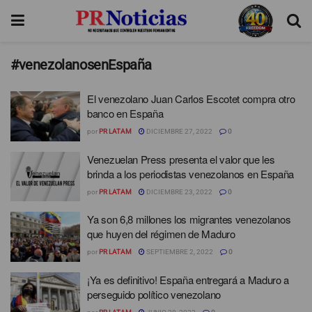
#venezolanosenEspaña
El venezolano Juan Carlos Escotet compra otro
banco en España
por
PR LATAM
DICIEMBRE 27, 2022
0
Venezuelan Press presenta el valor que les
brinda a los periodistas venezolanos en España
por
PR LATAM
DICIEMBRE 23, 2022
0
Ya son 6,8 millones los migrantes venezolanos
que huyen del régimen de Maduro
por
PR LATAM
SEPTIEMBRE 2, 2022
0
¡Ya es definitivo! España entregará a Maduro a
perseguido político venezolano