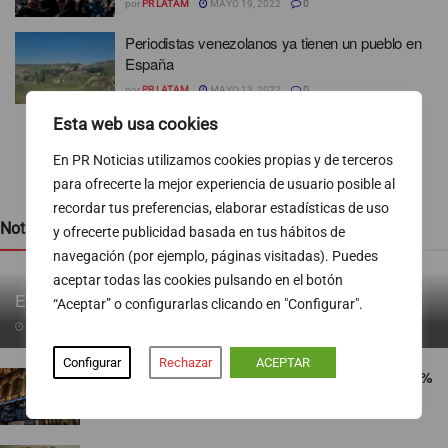
por
PR LATAM
MAYO 19, 2022
0
Periodistas venezolanos ya tienen un pueblo en
España
por
PR LATAM
MAYO 13, 2022
0
Esta web usa cookies
1
2
3
En PR Noticias utilizamos cookies propias y de terceros
para ofrecerte la mejor experiencia de usuario posible al
recordar tus preferencias, elaborar estadísticas de uso
Noticias recientes
y ofrecerte publicidad basada en tus hábitos de
navegación (por ejemplo, páginas visitadas). Puedes
aceptar todas las cookies pulsando en el botón
EL ICÓNICO GINGER 7 SE VISTE DE ROSA
“Aceptar” o configurarlas clicando en "Configurar".
06/08/2026
Configurar
Rechazar
ACEPTAR
El Ibex 35 arranca la sesión con subidas del 0,5%
06/08/2026