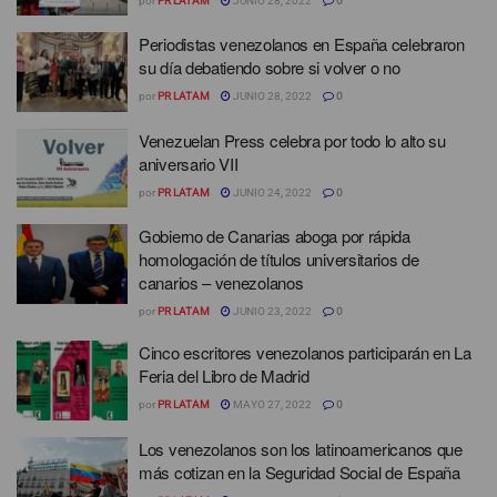
por
PR LATAM
JUNIO 28, 2022
0
Periodistas venezolanos en España celebraron
su día debatiendo sobre si volver o no
por
PR LATAM
JUNIO 28, 2022
0
Venezuelan Press celebra por todo lo alto su
aniversario VII
por
PR LATAM
JUNIO 24, 2022
0
Gobierno de Canarias aboga por rápida
homologación de títulos universitarios de
canarios – venezolanos
por
PR LATAM
JUNIO 23, 2022
0
Cinco escritores venezolanos participarán en La
Feria del Libro de Madrid
por
PR LATAM
MAYO 27, 2022
0
Los venezolanos son los latinoamericanos que
más cotizan en la Seguridad Social de España