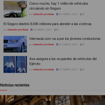
Como mucho, hay 1 millón de vehículos
circulando sin Seguro
por
redacción prnoticias
OCTUBRE 9, 2007
0
El Seguro destinó 9.045 millones para atender a las víctimas
por
redacción prnoticias
OCTUBRE 9, 2007
0
Internauto.com va a por los jóvenes conductores
por
redacción prnoticias
OCTUBRE 9, 2007
0
Axa asegura a los ocupantes de vehículos del
Ejército
por
redacción prnoticias
OCTUBRE 9, 2007
0
Noticias recientes