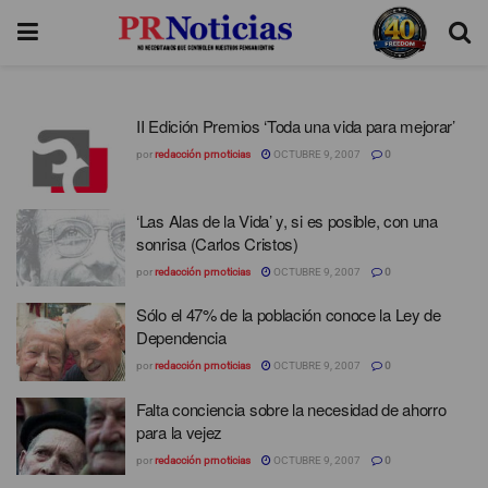
II Edición Premios ‘Toda una vida para mejorar’
por
redacción prnoticias
OCTUBRE 9, 2007
0
‘Las Alas de la Vida’ y, si es posible, con una
sonrisa (Carlos Cristos)
por
redacción prnoticias
OCTUBRE 9, 2007
0
Sólo el 47% de la población conoce la Ley de
Dependencia
por
redacción prnoticias
OCTUBRE 9, 2007
0
Falta conciencia sobre la necesidad de ahorro
para la vejez
por
redacción prnoticias
OCTUBRE 9, 2007
0