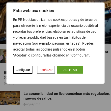
Esta web usa cookies
En PR Noticias utilizamos cookies propias y de terceros
para ofrecerte la mejor experiencia de usuario posible al
El Ibex 35 arranca la sesión con subidas del 0,5%
recordar tus preferencias, elaborar estadísticas de uso
y ofrecerte publicidad basada en tus hábitos de
06/08/2026
navegación (por ejemplo, páginas visitadas). Puedes
aceptar todas las cookies pulsando en el botón
‘¡Salta!’ le gana el pulso a ‘Maestros de la costura
“Aceptar” o configurarlas clicando en "Configurar".
celebrity’
06/08/2026
Configurar
Rechazar
ACEPTAR
El verano pone a prueba los aeropuertos europeos: hasta
37.000 vuelos al día
06/08/2026
La sostenibilidad en Iberoamérica: más regulación,
nuevos desafíos
06/08/2026