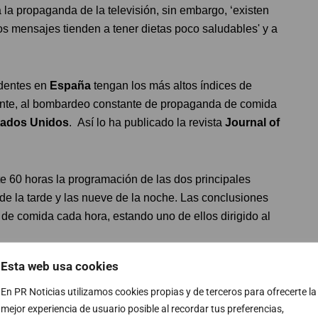
la propaganda de la televisión, sin embargo, ‘existen
os mensajes tienden a tener dietas poco saludables' y a
identes en
España
tengan los más altos índices de
nte, al bombardeo constante de propaganda de comida
tados Unidos
. Así lo ha publicado la revista
Journal
of
te 60 horas la programación de las dos principales
s de la tarde y las nueve de la noche. Las conclusiones
de comida cada hora, estando uno de ellos dirigido al
Esta web usa cookies
 la población infantil de
Norteamérica
. Y además, son
étnicos que residen en el país.
En PR Noticias utilizamos cookies propias y de terceros para ofrecerte la
mejor experiencia de usuario posible al recordar tus preferencias,