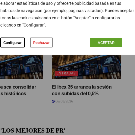
elaborar estadísticas de uso y ofrecerte publicidad basada en tus
hábitos de navegación (por ejemplo, páginas visitadas). Puedes aceptar
todas las cookies pulsando en el botón “Aceptar” o configurarlas
PUBLICIDAD
clicando en "Configurar".
Configurar
Rechazar
ACEPTAR
ENTRADAS
busca consolidar
El Ibex 35 arranca la sesión
s históricos
con subidas del 0,5%
06/08/2026
'LOS MEJORES DE PR'