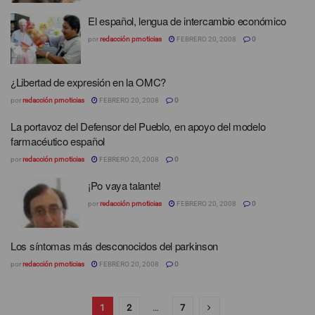
El español, lengua de intercambio económico
por
redacción prnoticias
FEBRERO 20, 2008
0
¿Libertad de expresión en la OMC?
por
redacción prnoticias
FEBRERO 20, 2008
0
La portavoz del Defensor del Pueblo, en apoyo del modelo
farmacéutico español
por
redacción prnoticias
FEBRERO 20, 2008
0
¡Po vaya talante!
por
redacción prnoticias
FEBRERO 20, 2008
0
Los síntomas más desconocidos del parkinson
por
redacción prnoticias
FEBRERO 20, 2008
0
1
2
…
7