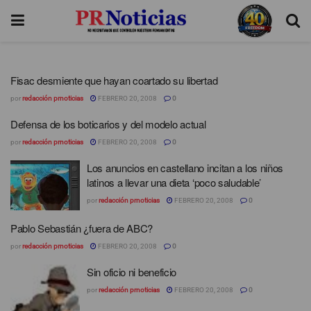
Fisac desmiente que hayan coartado su libertad
por
redacción prnoticias
FEBRERO 20, 2008
0
Defensa de los boticarios y del modelo actual
por
redacción prnoticias
FEBRERO 20, 2008
0
Los anuncios en castellano incitan a los niños
latinos a llevar una dieta ‘poco saludable’
por
redacción prnoticias
FEBRERO 20, 2008
0
Pablo Sebastián ¿fuera de ABC?
por
redacción prnoticias
FEBRERO 20, 2008
0
Sin oficio ni beneficio
por
redacción prnoticias
FEBRERO 20, 2008
0