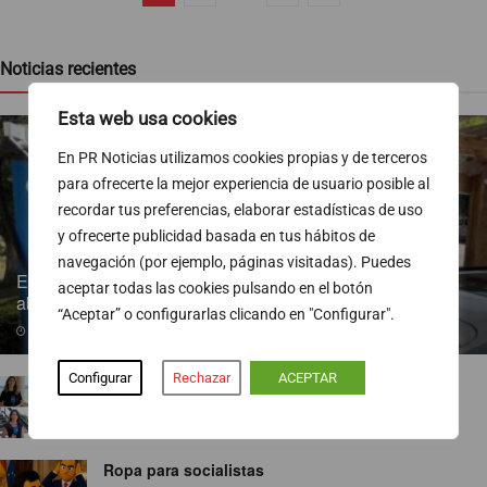
Noticias recientes
Esta web usa cookies
En PR Noticias utilizamos cookies propias y de terceros
para ofrecerte la mejor experiencia de usuario posible al
recordar tus preferencias, elaborar estadísticas de uso
y ofrecerte publicidad basada en tus hábitos de
navegación (por ejemplo, páginas visitadas). Puedes
Endesa pone a disposición más de 300 puntos de recarga
aceptar todas las cookies pulsando en el botón
abiertos al público
“Aceptar” o configurarlas clicando en "Configurar".
07/08/2026
Configurar
Rechazar
ACEPTAR
TVE ejecuta un nuevo baile de corresponsales
07/08/2026
Ropa para socialistas