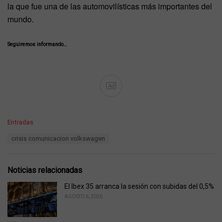
la que fue una de las automovilísticas más importantes del
mundo.
Seguiremos informando…
Ad
C
Entradas
a
T
crisis comunicacion volkswagen
t
a
e
g
g
s
o
Noticias relacionadas
:
r
i
El Ibex 35 arranca la sesión con subidas del 0,5%
e
AGOSTO 6, 2026
s
: