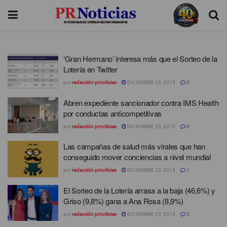
‘Gran Hermano’ interesa más que el Sorteo de la
Lotería en Twitter
por
redacción prnoticias
DICIEMBRE 23, 2015
0
Abren expediente sancionador contra IMS Health
por conductas anticompetitivas
por
redacción prnoticias
DICIEMBRE 23, 2015
0
Las campañas de salud más virales que han
conseguido mover conciencias a nivel mundial
por
redacción prnoticias
DICIEMBRE 23, 2015
1
El Sorteo de la Lotería arrasa a la baja (46,6%) y
Griso (9,8%) gana a Ana Rosa (8,9%)
por
redacción prnoticias
DICIEMBRE 23, 2015
2