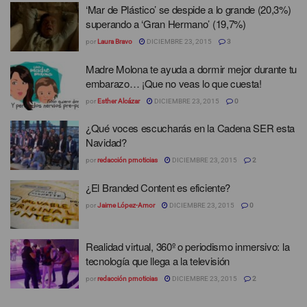
‘Mar de Plástico’ se despide a lo grande (20,3%)
superando a ‘Gran Hermano’ (19,7%)
por
Laura Bravo
DICIEMBRE 23, 2015
3
Madre Molona te ayuda a dormir mejor durante tu
embarazo… ¡Que no veas lo que cuesta!
por
Esther Alcázar
DICIEMBRE 23, 2015
0
¿Qué voces escucharás en la Cadena SER esta
Navidad?
por
redacción prnoticias
DICIEMBRE 23, 2015
2
¿El Branded Content es eficiente?
por
Jaime López-Amor
DICIEMBRE 23, 2015
0
Realidad virtual, 360º o periodismo inmersivo: la
tecnología que llega a la televisión
por
redacción prnoticias
DICIEMBRE 23, 2015
2