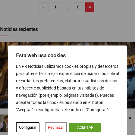
1
…
3
4
Noticias recientes
Esta web usa cookies
En PR Noticias utilizamos cookies propias y de terceros
para ofrecerte la mejor experiencia de usuario posible al
recordar tus preferencias, elaborar estadísticas de uso
y ofrecerte publicidad basada en tus hábitos de
El Ibex 35 arranca la sesión con subidas del 0,5%
navegación (por ejemplo, páginas visitadas). Puedes
aceptar todas las cookies pulsando en el botón
06/08/2026
“Aceptar” o configurarlas clicando en "Configurar".
‘¡Salta!’ le gana el pulso a ‘Maestros de la costura
celebrity’
Configurar
Rechazar
ACEPTAR
06/08/2026