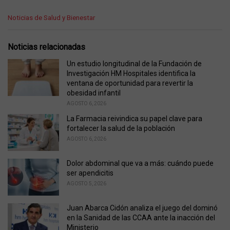
C
Noticias de Salud y Bienestar
a
t
e
Noticias relacionadas
g
o
Un estudio longitudinal de la Fundación de
r
Investigación HM Hospitales identifica la
i
ventana de oportunidad para revertir la
e
obesidad infantil
s
AGOSTO 6, 2026
:
La Farmacia reivindica su papel clave para
fortalecer la salud de la población
AGOSTO 6, 2026
Dolor abdominal que va a más: cuándo puede
ser apendicitis
AGOSTO 5, 2026
Juan Abarca Cidón analiza el juego del dominó
en la Sanidad de las CCAA ante la inacción del
Ministerio