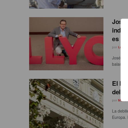
José 
indus
es id
por
Laura
José Ant
balance j
El Ib
del 
por
Maris
La debil
Europa. E