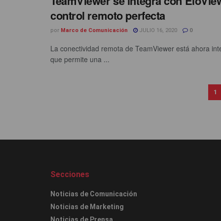
TeamViewer se integra con EloVie
control remoto perfecta
por
Marco de Comunicación
JULIO 16, 2020
0
La conectividad remota de TeamViewer está ahora integ
que permite una ...
1
Secciones
Noticias de Comunicación
Noticias de Marketing
Noticias de Prensa