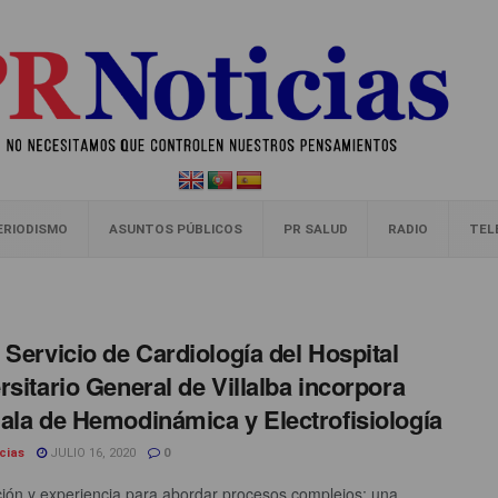
ERIODISMO
ASUNTOS PÚBLICOS
PR SALUD
RADIO
TEL
 Servicio de Cardiología del Hospital
rsitario General de Villalba incorpora
ala de Hemodinámica y Electrofisiología
cias
JULIO 16, 2020
0
ión y experiencia para abordar procesos complejos; una