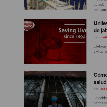
dotación
renovació
Unile
de ja
por
prnoti
Lifebouy
y virus, 
Cómo 
salud
por
Redac
La pobla
permanec