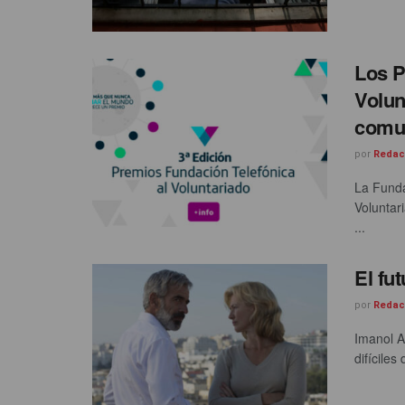
Los P
Volun
comu
por
Redac
La Funda
Voluntari
...
El fu
por
Redac
Imanol A
difíciles