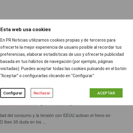
Antonio Llorente (LLYC): “En nuestra
Esta web usa cookies
tria hay grandes profesionales, lo difícil
entificar el espíritu emprendedor”
En PR Noticias utilizamos cookies propias y de terceros para
ofrecerte la mejor experiencia de usuario posible al recordar tus
 Bravo
JULIO 16, 2020
0
preferencias, elaborar estadísticas de uso y ofrecerte publicidad
onio Llorente, socio fundador y presidente de LLYC ha hecho
basada en tus hábitos de navegación (por ejemplo, páginas
unto a Pedro Aparicio, editor de prnoticias.com, de ...
visitadas). Puedes aceptar todas las cookies pulsando en el botón
“Aceptar” o configurarlas clicando en "Configurar".
ex 35 duda en los 7.400 puntos a la espera
BCE
Configurar
Rechazar
ACEPTAR
a Gonzalez Hernandez
JULIO 16, 2020
0
idad del consumo y la tensión con EEUU activan el freno en
l Ibex 35 duda en los ...