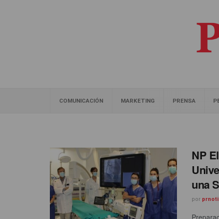
COMUNICACIÓN
MARKETING
PRENSA
P
NP El
Unive
una S
por
prnoti
Preparac