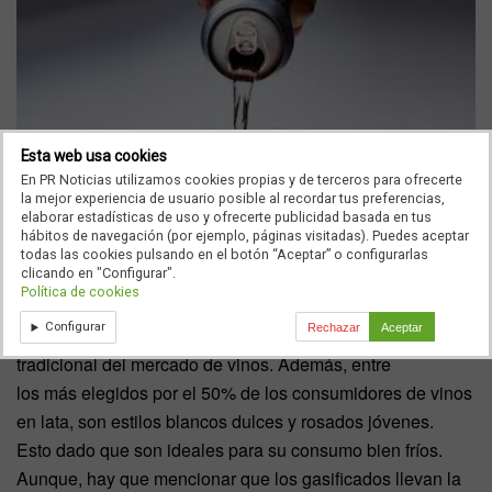
Esta web usa cookies
En PR Noticias utilizamos cookies propias y de terceros para ofrecerte
la mejor experiencia de usuario posible al recordar tus preferencias,
elaborar estadísticas de uso y ofrecerte publicidad basada en tus
hábitos de navegación (por ejemplo, páginas visitadas). Puedes aceptar
todas las cookies pulsando en el botón “Aceptar” o configurarlas
VINO ARGENTINO EN LATA
clicando en "Configurar".
Política de cookies
Algunos datos del sector demuestran que los vinos en lata
Configurar
Rechazar
Aceptar
siguen una lógica particular distinta de la premisa más
tradicional del mercado de vinos. Además, entre
los más elegidos por el 50% de los consumidores de vinos
en lata, son estilos blancos dulces y rosados jóvenes.
Esto dado que son ideales para su consumo bien fríos.
Aunque, hay que mencionar que los gasificados llevan la