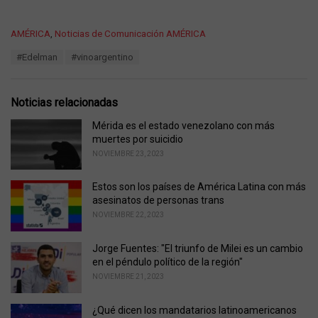
C
AMÉRICA
,
Noticias de Comunicación AMÉRICA
a
T
#Edelman
#vinoargentino
t
a
e
g
g
s
o
Noticias relacionadas
:
r
i
Mérida es el estado venezolano con más
e
muertes por suicidio
s
NOVIEMBRE 23, 2023
:
Estos son los países de América Latina con más
asesinatos de personas trans
NOVIEMBRE 22, 2023
Jorge Fuentes: "El triunfo de Milei es un cambio
en el péndulo político de la región"
NOVIEMBRE 21, 2023
¿Qué dicen los mandatarios latinoamericanos