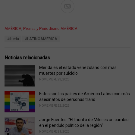
Ad
C
AMÉRICA
,
Prensa y Periodismo AMÉRICA
a
T
#iberia
#LATINOAMERICA
t
a
e
g
g
s
o
Noticias relacionadas
:
r
i
Mérida es el estado venezolano con más
e
muertes por suicidio
s
NOVIEMBRE 23, 2023
:
Estos son los países de América Latina con más
asesinatos de personas trans
NOVIEMBRE 22, 2023
Jorge Fuentes: "El triunfo de Milei es un cambio
en el péndulo político de la región"
NOVIEMBRE 21, 2023