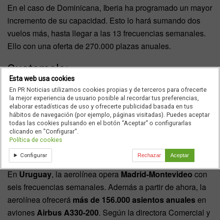
En el caso de Dominicana, Iberia ha programado un mayor
incremento de su capacidad. Esto lo hará sumando dos
vuelos más, hasta llegar a las 13 frecuencias semanales.
Ello con una oferta de 270.000 plazas anuales.
Guatemala:
Esta web usa cookies
Iberia opera la ruta de
Guatemala
con cinco frecuencias
En PR Noticias utilizamos cookies propias y de terceros para ofrecerte
la mejor experiencia de usuario posible al recordar tus preferencias,
semanales. Esto lo hace “
confiando en poder recuperar lo
elaborar estadísticas de uso y ofrecerte publicidad basada en tus
hábitos de navegación (por ejemplo, páginas visitadas). Puedes aceptar
antes posible el vuelo diario que ofrecía antes de la
todas las cookies pulsando en el botón “Aceptar” o configurarlas
pandemia”.
Según señaló López Solás.
clicando en "Configurar".
Política de cookies
Uruguay:
Configurar
Rechazar
Aceptar
En
Uruguay
, la aerolínea opera
Madrid-Montevideo
con
seis frecuencias semanales. Además a partir de ahora, la
aerolínea ofrecerá
más de 156.000 asientos anuales
en
aviones
Airbus A330-200
. Según la directora Comercial y