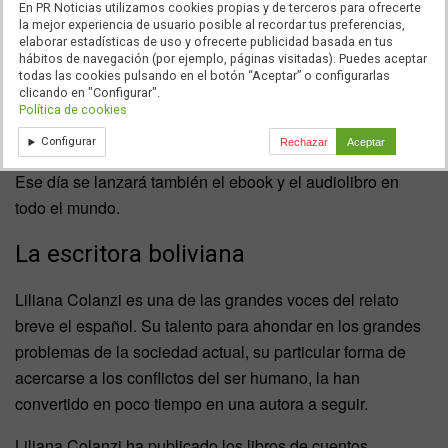
La obra ganadora elegida por mayoría del jurado recibió
En PR Noticias utilizamos cookies propias y de terceros para ofrecerte
la mejor experiencia de usuario posible al recordar tus preferencias,
25.000 euros.
elaborar estadísticas de uso y ofrecerte publicidad basada en tus
hábitos de navegación (por ejemplo, páginas visitadas). Puedes aceptar
La obra ganadora del
VII Premio Ribera del Duero
se
todas las cookies pulsando en el botón “Aceptar” o configurarlas
clicando en "Configurar".
publicará en una primera edición en papel
Política de cookies
simultáneamente en
Argentina
,
Bolivia
,
Ecuador
,
Chile
,
Configurar
Rechazar
Aceptar
Colombia
,
España
,
México
y
Uruguay
el 11 de mayo.
Ese día se lanzará también el ebook y el audiolibro en
todo el mundo.
La escritora boliviana
Liliana Colanzi es una de las grandes voces del relato
breve el español. Su talento para ahondar en los grandes
problemas de la sociedad actual, su particular forma de
acercarse a los conflictos del ser humano, la han
convertido en poco tiempo en una autora a seguir.
Liliana Colanzi ha publicado los libros de cuentos