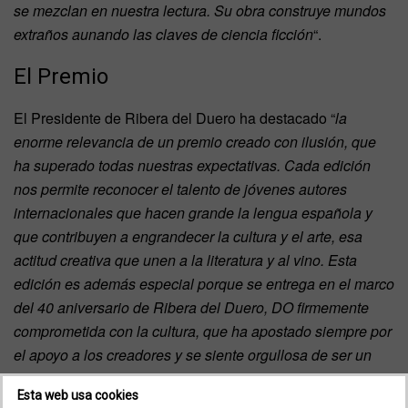
se mezclan en nuestra lectura. Su obra construye mundos
extraños aunando las claves de ciencia ficción
“.
El Premio
El Presidente de Ribera del Duero ha destacado “
la
enorme relevancia de un premio creado con ilusión, que
ha superado todas nuestras expectativas. Cada edición
nos permite reconocer el talento de jóvenes autores
internacionales que hacen grande la lengua española y
que contribuyen a engrandecer la cultura y el arte, esa
actitud creativa que unen a la literatura y al vino. Esta
edición es además especial porque se entrega en el marco
del 40 aniversario de Ribera del Duero, DO firmemente
comprometida con la cultura, que ha apostado siempre por
el apoyo a los creadores y se siente orgullosa de ser un
referente de apoyo y de buen vino para todos”.
Esta web usa cookies