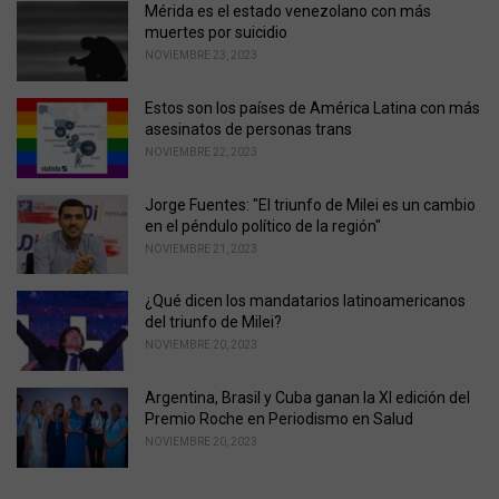
i
Mérida es el estado venezolano con más
e
muertes por suicidio
s
NOVIEMBRE 23, 2023
:
Estos son los países de América Latina con más
asesinatos de personas trans
NOVIEMBRE 22, 2023
Jorge Fuentes: "El triunfo de Milei es un cambio
en el péndulo político de la región"
NOVIEMBRE 21, 2023
¿Qué dicen los mandatarios latinoamericanos
del triunfo de Milei?
NOVIEMBRE 20, 2023
Argentina, Brasil y Cuba ganan la XI edición del
Premio Roche en Periodismo en Salud
NOVIEMBRE 20, 2023