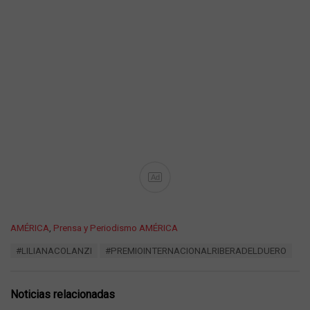
Ad
C
AMÉRICA
,
Prensa y Periodismo AMÉRICA
a
T
#LILIANACOLANZI
#PREMIOINTERNACIONALRIBERADELDUERO
t
a
e
g
g
s
o
Noticias relacionadas
:
r