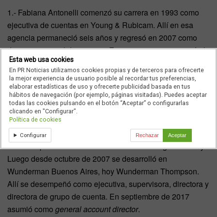
1.- Fabiana Antonelli comenzó su carrera en 1993 como
ejecutiva de cuentas en Young & Rubicam. Allí en esa
agencia permaneció seis años y regresó en 2007 como
directora general de cuentas. Entre 2010 y 2012 ejerció el
Esta web usa cookies
mismo cargo en Euro RSCG. Además entre 2013 y 2016,
En PR Noticias utilizamos cookies propias y de terceros para ofrecerte
en Draft FCB. Finalmente llegó a Wunderman Buenos
la mejor experiencia de usuario posible al recordar tus preferencias,
Aires ―hoy, Wunderman Thompson― en enero de 2016.
elaborar estadísticas de uso y ofrecerte publicidad basada en tus
hábitos de navegación (por ejemplo, páginas visitadas). Puedes aceptar
todas las cookies pulsando en el botón “Aceptar” o configurarlas
2.- Eliana Kaplan se formó en publicidad en la Universidad
clicando en "Configurar".
de Ciencias Empresariales y Sociales. Además realizó
Política de cookies
posgrados en el WPP Maestro Program y en el IAE. Su
Configurar
Rechazar
Aceptar
recorrido profesional arrancó en 2003 en Bridger Conway.
Luego desde octubre de 2007 se desarrolló en
Wunderman Buenos Aires, hoy Wunderman Thompson.
Allí se desempeñó como ejecutiva, supervisora, directora y
directora de grupo de cuenta. En septiembre de 2017
asumió como
general account director
.