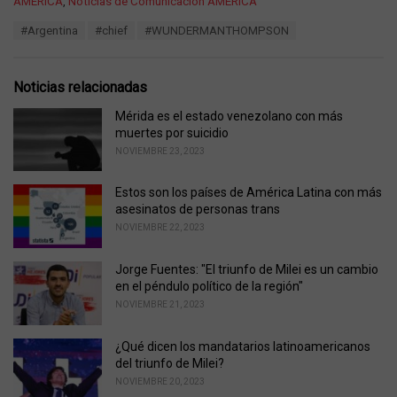
C
AMÉRICA
,
Noticias de Comunicación AMÉRICA
a
T
#Argentina
#chief
#WUNDERMANTHOMPSON
t
a
e
g
g
s
o
Noticias relacionadas
:
r
i
Mérida es el estado venezolano con más
e
muertes por suicidio
s
NOVIEMBRE 23, 2023
:
Estos son los países de América Latina con más
asesinatos de personas trans
NOVIEMBRE 22, 2023
Jorge Fuentes: "El triunfo de Milei es un cambio
en el péndulo político de la región"
NOVIEMBRE 21, 2023
¿Qué dicen los mandatarios latinoamericanos
del triunfo de Milei?
NOVIEMBRE 20, 2023