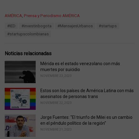
C
AMÉRICA
,
Prensa y Periodismo AMÉRICA
a
T
#IED
#investinbogota
#MensajesUrbanos
#startups
t
a
e
#startupscolombianas
g
g
s
o
:
r
Noticias relacionadas
i
e
Mérida es el estado venezolano con más
s
muertes por suicidio
:
NOVIEMBRE 23, 2023
Estos son los países de América Latina con más
asesinatos de personas trans
NOVIEMBRE 22, 2023
Jorge Fuentes: "El triunfo de Milei es un cambio
en el péndulo político de la región"
NOVIEMBRE 21, 2023