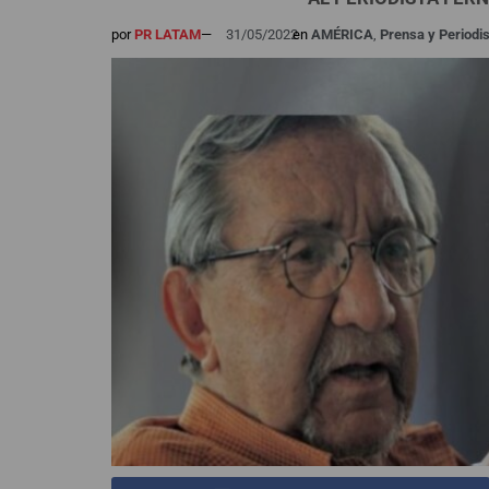
por
PR LATAM
—
31/05/2022
en
AMÉRICA
,
Prensa y Period