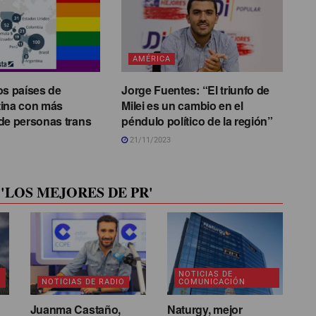
AMÉRICA
os países de
Jorge Fuentes: “El triunfo de
tina con más
Milei es un cambio en el
de personas trans
péndulo político de la región”
21/11/2023
'LOS MEJORES DE PR'
NOTICIAS DE
NOTICIAS DE RADIO
COMUNICACIÓN
Juanma Castaño,
Naturgy, mejor