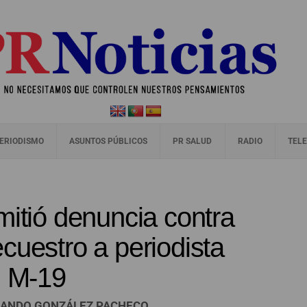
ERIODISMO
ASUNTOS PÚBLICOS
PR SALUD
RADIO
TELE
mitió denuncia contra
cuestro a periodista
l M-19
RNANDO GONZÁLEZ PACHECO