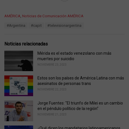
C
AMÉRICA
,
Noticias de Comunicación AMÉRICA
a
T
#Argentina
#capit
#televisionargentina
t
a
e
g
g
s
o
Noticias relacionadas
:
r
i
Mérida es el estado venezolano con más
e
muertes por suicidio
s
NOVIEMBRE 23, 2023
:
Estos son los países de América Latina con más
asesinatos de personas trans
NOVIEMBRE 22, 2023
Jorge Fuentes: "El triunfo de Milei es un cambio
en el péndulo político de la región"
NOVIEMBRE 21, 2023
¿Qué dicen los mandatarios latinoamericanos