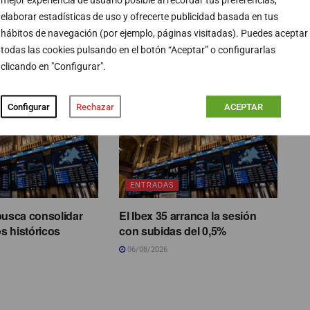
elaborar estadísticas de uso y ofrecerte publicidad basada en tus
hábitos de navegación (por ejemplo, páginas visitadas). Puedes aceptar
todas las cookies pulsando en el botón “Aceptar” o configurarlas
PUBLICIDAD
clicando en "Configurar".
Configurar
Rechazar
ACEPTAR
ENTRADAS
busca consolidar
El Ibex 35 arranca la sesión
s históricos
con subidas del 0,5%
06/08/2026