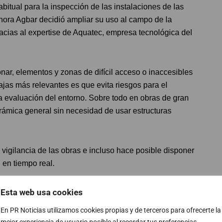
abitual para la inspección de las instalaciones de las
 ahora Agbar decidió ampliar su uso al campo de la
racias al expertise de Aquatec, empresa tecnológica del
ar, elementos y zonas de difícil acceso o inaccesibles
jas más relevantes es que evita riesgos para el
 evaluación del entorno. Sobre todo en obras de gran
ámica general sin necesidad de usar estructuras
a vigilancia de las obras e incluso hace posible disponer
n en tiempo real.
e consultoría, diseño, desarrollo integral de proyectos,
Esta web usa cookies
zadas para la optimización de los procesos del ciclo
En PR Noticias utilizamos cookies propias y de terceros para ofrecerte la
ente.
mejor experiencia de usuario posible al recordar tus preferencias,