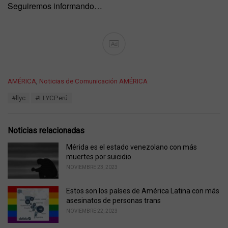
Seguiremos informando…
Ad
C
AMÉRICA
,
Noticias de Comunicación AMÉRICA
a
T
#llyc
#LLYCPerú
t
a
e
g
g
s
o
Noticias relacionadas
:
r
i
Mérida es el estado venezolano con más
e
muertes por suicidio
s
NOVIEMBRE 23, 2023
:
Estos son los países de América Latina con más
asesinatos de personas trans
NOVIEMBRE 22, 2023