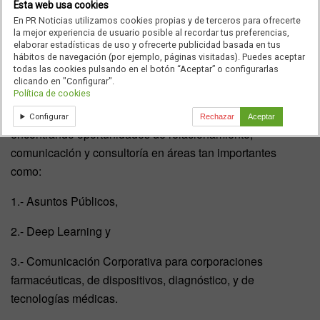
estudios en Farmacología además de un MBA y PhD en
Esta web usa cookies
Salud Pública, la nueva Directora se Salud de la región
En PR Noticias utilizamos cookies propias y de terceros para ofrecerte
la mejor experiencia de usuario posible al recordar tus preferencias,
Andina atenderá los retos de las empresas del sector
elaborar estadísticas de uso y ofrecerte publicidad basada en tus
salud de la región. Entre ellos el recopilar y entender datos
hábitos de navegación (por ejemplo, páginas visitadas). Puedes aceptar
todas las cookies pulsando en el botón “Aceptar” o configurarlas
de participación digital de médicos, pacientes y otras
clicando en "Configurar".
Política de cookies
comunidades. Siempre y cuando permitan identificar
patrones de comportamiento o respuesta. Además
Configurar
Rechazar
Aceptar
encontrando oportunidades de relacionamiento,
comunicación y consultoría en áreas tan importantes
como:
1.- Asuntos Públicos,
2.- Deep Learning y
3.- Comunicación Corporativa para corporaciones
farmacéuticas, de dispositivos, diagnóstico, y de
tecnologías médicas.