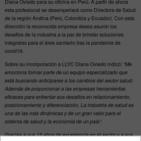
Diana Oviedo para su oficina en Perú. A partir de ahora
esta profesional se desempeñará como Directora de Salud
de la región Andina (Perú, Colombia y Ecuador). Con esta
dirección la reconocida empresa desea asumir los
desafíos de la industria a la par de brindar soluciones
integrales para el área sanitario tras la pandemia de
covid19.
Sobre su incorporación a LLYC Diana Oviedo indicó: “
Me
emociona formar parte de un equipo especializado que
está buscando anticiparse a los cambios del sector salud.
Además de proporcionar a las empresas herramientas
eficaces para enfrentar sus desafíos en relacionamiento,
posicionamiento y diferenciación. La industria de salud es
una de las más dinámicas y de un gran valor para el
sistema de salud y la economía de un país”
.
Gracias a sus 15 años de experiencia en el sector y a sus