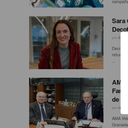
campaña 
Sara 
Deco
por
Carle
Decothera
refuerza
...
AMA V
Farma
de Vi
por
redac
AMA Vida
Granada l