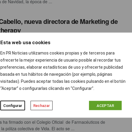
de Navidad, la época de ...
Cabello, nueva directora de Marketing de
therapy
th Morales
ENERO 4, 2023
0
Esta web usa cookies
py, la plataforma líder de servicios de interiorismo digital,
En PR Noticias utilizamos cookies propias y de terceros para
 su equipo directivo con la incorporación de Sara Cabello como
ofrecerte la mejor experiencia de usuario posible al recordar tus
preferencias, elaborar estadísticas de uso y ofrecerte publicidad
basada en tus hábitos de navegación (por ejemplo, páginas
visitadas). Puedes aceptar todas las cookies pulsando en el botón
ida firma con el Colegio Oficial de
“Aceptar” o configurarlas clicando en "Configurar".
céuticos de Granada la póliza colectiva
da
Configurar
Rechazar
ACEPTAR
ción prnoticias
ENERO 4, 2023
0
 ha firmado con el Colegio Oficial de Farmacéuticos de
a póliza colectiva de Vida. El acto se ...