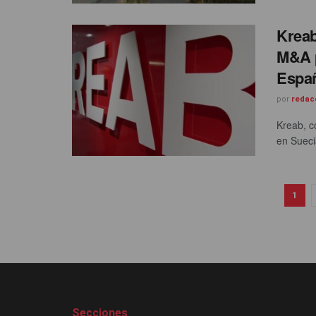
Kreab
M&A p
Españ
por
redac
Kreab, c
en Sueci
1
Secciones