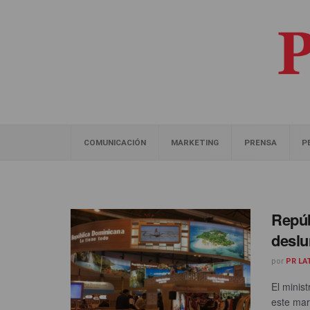
COMUNICACIÓN
MARKETING
PRENSA
P
Repúb
deslu
por
PR LA
El minis
este mar