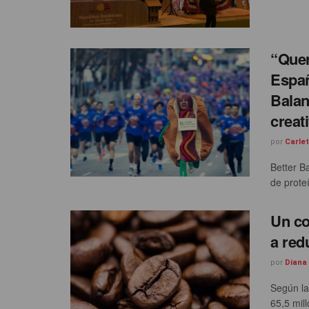
“Quer
Españ
Balan
creat
por
Carle
Better B
de proteí
Un c
a red
por
Diana
Según la
65,5 mil