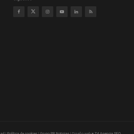
dad
|
Política de cookies
|
Grupo PR Noticias
| Diseño web ♥
Z4
Agencia SEO