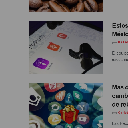
Estos
Méxi
por
PR LA
El equip
escuchad
Más d
cambi
de re
por
Carle
Las Reba