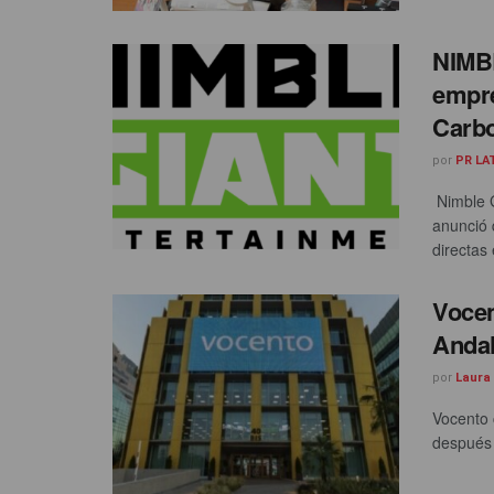
NIMBL
empre
Carbo
por
PR LA
Nimble G
anunció 
directas e
Vocen
Andal
por
Laura
Vocento 
después d