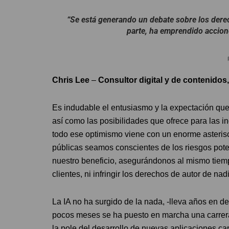
“Se está generando un debate sobre los derec
parte, ha emprendido accion
Chris Lee
–
Consultor digital y de contenidos
Es indudable el entusiasmo y la expectación que se
así como las posibilidades que ofrece para las i
todo ese optimismo viene con un enorme asterisc
públicas seamos conscientes de los riesgos pot
nuestro beneficio, asegurándonos al mismo tiem
clientes, ni infringir los derechos de autor de na
La IA no ha surgido de la nada, -lleva años en d
pocos meses se ha puesto en marcha una carrera 
la pole del desarrollo de nuevas aplicaciones c