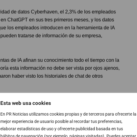
ridad de datos Cyberhaven, el 2,3% de los empleados
 en ChatGPT en sus tres primeros meses, y los datos
que los empleados introducen en la herramienta de IA
s pueden tratarse de información de su empresa,
entas de IA afinan su conocimiento todo el tiempo con la
ría esta información no debe ser vista por ojos ajenos,
ron haber visto los historiales de chat de otros
 de las relaciones públicas nunca revelemos el nombre
Esta web usa cookies
 productos o servicios directamente en una herramienta
En PR Noticias utilizamos cookies propias y de terceros para ofrecerte la
mejor experiencia de usuario posible al recordar tus preferencias,
elaborar estadísticas de uso y ofrecerte publicidad basada en tus
hábitos de navegación (por ejemplo, páginas visitadas). Puedes aceptar