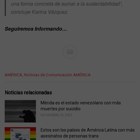
una forma concreta de sumar a la sustentabilidad”,
concluye Karina Vázquez.
Seguiremos Informando…
Ad
C
AMÉRICA
,
Noticias de Comunicación AMÉRICA
a
t
e
Noticias relacionadas
g
o
Mérida es el estado venezolano con más
r
muertes por suicidio
i
NOVIEMBRE 23, 2023
e
s
Estos son los países de América Latina con más
:
asesinatos de personas trans