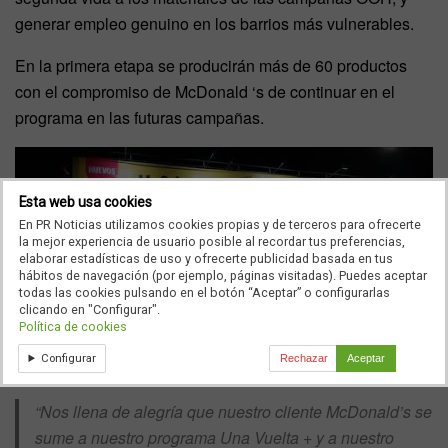
generar empleo genuino en los barrios más vulnerables.
En la primera etapa se producirán más de 60 productos
con el compromiso de McDonald ‘s de continuar en el
programa en las futuras campañas.
Esta web usa cookies
En PR Noticias utilizamos cookies propias y de terceros para ofrecerte
la mejor experiencia de usuario posible al recordar tus preferencias,
elaborar estadísticas de uso y ofrecerte publicidad basada en tus
hábitos de navegación (por ejemplo, páginas visitadas). Puedes aceptar
todas las cookies pulsando en el botón “Aceptar” o configurarlas
clicando en "Configurar".
Política de cookies
Configurar
Rechazar
Aceptar
“Nos llena de alegría que nuestro cliente McDonald’s se
sume a nuestro programa Una Vuelta + y a nuestro