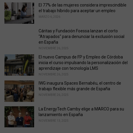
o
El 77% de las mujeres considera imprescindible
r
el trabajo híbrido para aceptar un empleo
i
MARZO 6, 2026
e
s
Cáritas y Fundación Foessa lanzan el corto
:
"Atrapados" para denunciar la exclusión social
en España
NOVIEMBRE 26, 2025
El nuevo Campus de FP y Empleo de Córdoba
inicia el curso impulsando la personalización del
aprendizaje con tecnología LMS
NOVIEMBRE 26, 2025
IWG inaugura Spaces Bernabéu, el centro de
trabajo flexible más grande de España
NOVIEMBRE 26, 2025
La EnergyTech Camby elige a MARCO para su
lanzamiento en España
NOVIEMBRE 13, 2025